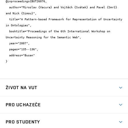
@inproceedings{BUT26076,

  author="Miroslav {Vacura} and Vojtěch {Svátek} and Pavel {Smrž} 
and Nick {Simou}",

  title="A Pattern-based Framework for Representation of Uncertainty 
in Ontologies",

  booktitle="Proceedings of the 6th International Workshop on 
Uncertainty Reasoning for the Semantic Web",

  year="2007",

  pages="135--136",

  address="Busan"

}
ŽIVOT NA VUT
Atmosféra VUT
PRO UCHAZEČE
Prostory školy
Proč na VUT
Koleje
PRO STUDENTY
Studijní programy