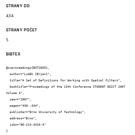
STRANY DO
434
STRANY POČET
5
BIBTEX
@inproceedings{BUT26051,

  author="Luděk {Bryan}",

  title="A Set of Definitions for Working with Spatial Filters",

  booktitle="Proceedings of the 13th Conference STUDENT EEICT 2007 
Volume 4",

  year="2007",

  pages="430--434",

  publisher="Brno University of Technology",

  address="Brno",

  isbn="80-214-3410-4"

}