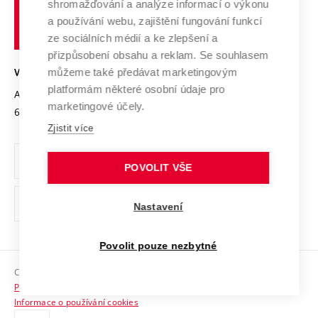
shromažďování a analýze informací o výkonu
Udržitelná univerzita
učení
Služby univerzity
Transfer znalostí
a používání webu, zajištění fungování funkcí
technické
Podnikavá univerzita / ContriBUTe
Mezinárodní dohody
ze sociálních médií a ke zlepšení a
Open Science
v
Bezpečná univerzita
přizpůsobení obsahu a reklam. Se souhlasem
Univerzitní sítě
Brně
Projekty
můžeme také předávat marketingovým
VYSOKÉ UČENÍ TECHNICKÉ V BRNĚ
Vyznamenání
platformám některé osobní údaje pro
Projekty ze strukturálních fondů
Antonínská 548/1
www.vut.cz
marketingové účely.
Organizační struktura
602 00 Brno
vut@vutbr.cz
Specifický výzkum
Zjistit více
Úřední deska
Ochrana osobních údajů
POVOLIT VŠE
(externí
Pracovní příležitosti
Nastavení
odkaz)
Podpora a rozvoj zaměstnanců a studujících
Povolit pouze nezbytné
Rovné příležitosti
Copyright © 2026 VUT
Sociální bezpečí
Prohlášení o přístupnosti
HR Award
Informace o používání cookies