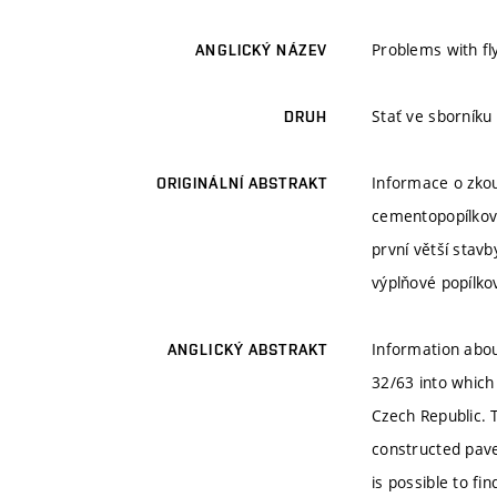
Problems with fl
ANGLICKÝ NÁZEV
Stať ve sborníku
DRUH
Informace o zko
ORIGINÁLNÍ ABSTRAKT
cementopopílkovo
první větší stav
výplňové popílko
Information abou
ANGLICKÝ ABSTRAKT
32/63 into which
Czech Republic. 
constructed pave
is possible to fi