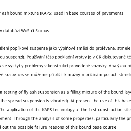
y ash bound mixture (KAPS) used in base courses of pavements
 v databázi WoS či Scopus
ušení popílkové suspenze jako výplňové směsi do prolévané, stmel
u suspenzí). Používání této podkladní vrstvy je v ČR diskutované té
by se vyskytly problémy v konstrukci provedené vozovky. Analýzou n
vé suspenze, se můžeme přiblížit k možným příčinám poruch stmel
t testing of fly ash suspension as a filling mixture of the bound l
 the spread suspension is vibrated). At present the use of this base
The application of the KAPS technology at the first construction si
ment. Through the analysis of some properties, particularly the pro
nd out the possible failure reasons of this bound base course.