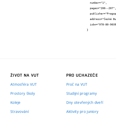
  number="1",

  pages="200--207",

  publisher="Pragoprojekt, a.s.",

  address="České Budějovice",

  isbn="978-80-903925-0-2"

}
ŽIVOT NA VUT
PRO UCHAZEČE
Atmosféra VUT
Proč na VUT
Prostory školy
Studijní programy
Koleje
Dny otevřených dveří
Stravování
Aktivity pro juniory