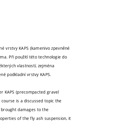
ené vrstvy KAPS (kamenivo zpevněné
ma. Při použití této technologie do
ěkterých vlastností, zejména
ené podkladní vrstvy KAPS.
ayer KAPS (precompacted gravel
 course is a discussed topic the
te brought damages to the
perties of the fly ash suspension, it