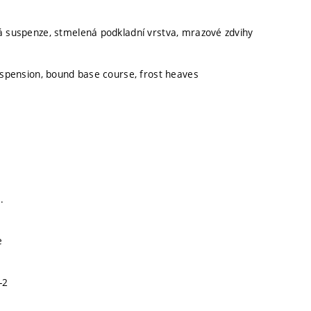
vá suspenze, stmelená podkladní vrstva, mrazové zdvihy
suspension, bound base course, frost heaves
.
e
-2