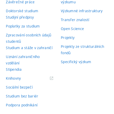
Závěrečné práce
výzkumu
Doktorské studium
Výzkumné infrastruktury
Studijní předpisy
Transfer znalostí
Poplatky za studium
Open Science
Zpracování osobních údajů
Projekty
studentů
Projekty ze strukturálních
Studium a stáže v zahraničí
fondů
Uznání zahraničního
Specifický výzkum
vzdělání
Stipendia
(externí
Knihovny
odkaz)
Sociální bezpečí
Studium bez bariér
Podpora podnikání