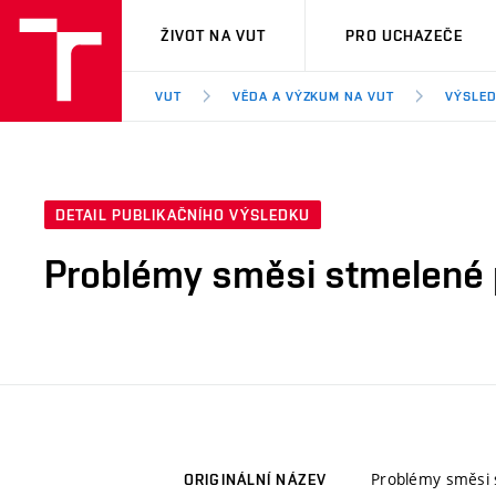
VUT
ŽIVOT NA VUT
PRO UCHAZEČE
VUT
VĚDA A VÝZKUM NA VUT
VÝSLED
DETAIL PUBLIKAČNÍHO VÝSLEDKU
Problémy směsi stmelené 
Problémy směsi 
ORIGINÁLNÍ NÁZEV