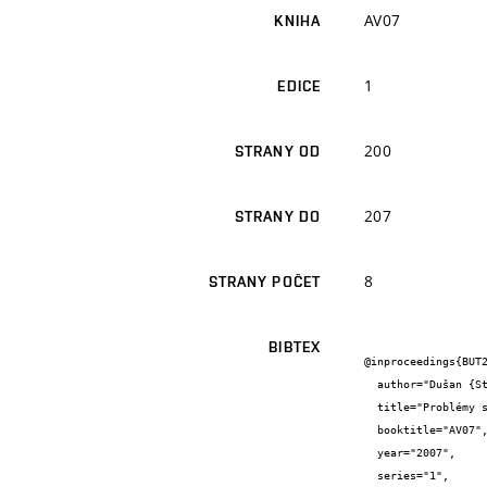
AV07
KNIHA
1
EDICE
200
STRANY OD
207
STRANY DO
8
STRANY POČET
BIBTEX
@inproceedings{BUT2
  author="Dušan {Stehlík}",

  title="Problémy směsi stmelené popílkem (KAPS) v podkladních vrstvách vozovek",

  booktitle="AV07",

  year="2007",

  series="1",
