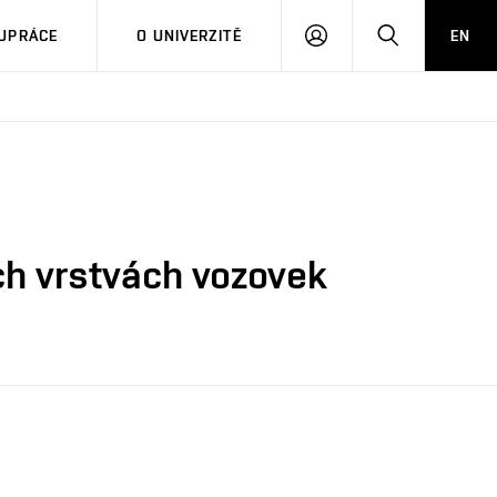
PŘIHLÁSIT
HLEDAT
UPRÁCE
O UNIVERZITĚ
EN
SE
h vrstvách vozovek