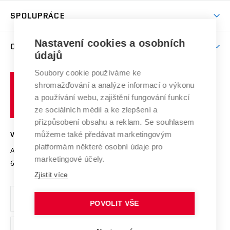
Studentský život
odkaz)
Věda a výzkum na VUT
Harmonogram akademického roku
Zpracování osobních údajů studentů
Sociální bezpečí
SPOLUPRÁCE
Celoživotní vzdělávání
Brno
Podpora excelence
Závěrečné práce
Studium bez bariér
Zpracování osobních údajů uchazečů o studium
Firemní spolupráce
Nastavení cookies a osobních
Mezinárodní vědecká rada
O UNIVERZITĚ
Doktorské studium
Podpora podnikání
E-přihláška
údajů
Zahraniční spolupráce
Systém zajišťování kvality výzkumu
Profil univerzity
Soubory cookie používáme ke
Spolupráce se školami
Vysoké
Výzkumné infrastruktury
shromažďování a analýze informací o výkonu
Udržitelná univerzita
učení
Služby univerzity
Transfer znalostí
a používání webu, zajištění fungování funkcí
technické
Podnikavá univerzita / ContriBUTe
Mezinárodní dohody
ze sociálních médií a ke zlepšení a
Open Science
v
Bezpečná univerzita
přizpůsobení obsahu a reklam. Se souhlasem
Univerzitní sítě
Brně
Projekty
můžeme také předávat marketingovým
VYSOKÉ UČENÍ TECHNICKÉ V BRNĚ
Vyznamenání
platformám některé osobní údaje pro
Projekty ze strukturálních fondů
Antonínská 548/1
www.vut.cz
marketingové účely.
Organizační struktura
602 00 Brno
vut@vutbr.cz
Specifický výzkum
Zjistit více
Úřední deska
Ochrana osobních údajů
POVOLIT VŠE
(externí
Pracovní příležitosti