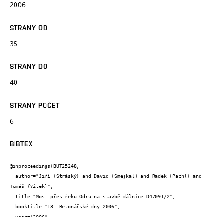
2006
STRANY OD
35
STRANY DO
40
STRANY POČET
6
BIBTEX
@inproceedings{BUT25248,

  author="Jiří {Stráský} and David {Smejkal} and Radek {Pachl} and 
Tomáš {Vítek}",

  title="Most přes řeku Odru na stavbě dálnice D47091/2",

  booktitle="13. Betonářské dny 2006",

  year="2006",
