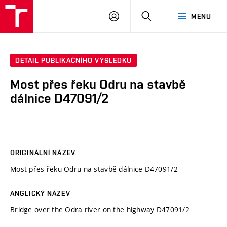
VUT
PŘIHLÁSIT
HLEDAT
MENU
SE
DETAIL PUBLIKAČNÍHO VÝSLEDKU
Most přes řeku Odru na stavbě
dálnice D47091/2
ORIGINÁLNÍ NÁZEV
Most přes řeku Odru na stavbě dálnice D47091/2
ANGLICKÝ NÁZEV
Bridge over the Odra river on the highway D47091/2