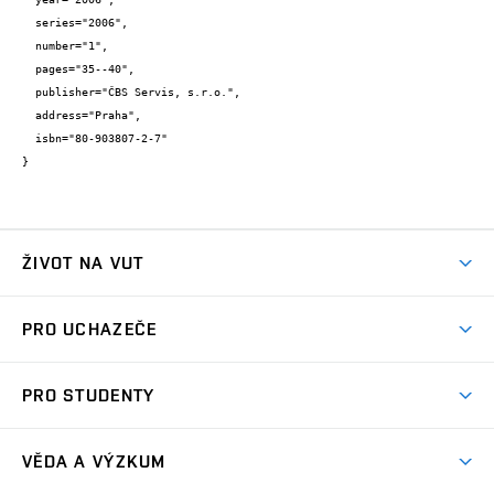
  series="2006",

  number="1",

  pages="35--40",

  publisher="ČBS Servis, s.r.o.",

  address="Praha",

  isbn="80-903807-2-7"

}
ŽIVOT NA VUT
Atmosféra VUT
PRO UCHAZEČE
Prostory školy
Proč na VUT
Koleje
PRO STUDENTY
Studijní programy
Stravování
Předměty
Studijní předpisy
Studium a stáže v zahraničí
Stipendia
Dny otevřených dveří
VĚDA A VÝZKUM
Sport na VUT
(externí
Studijní programy
Poplatky za studium
Uznání zahraničního vzdělání
Knihovny
Aktivity pro juniory