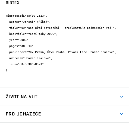
BIBTEX
@inproceedings{BUT25234,

  author="Jaromír {Říha}",

  title="Ochrana před povodněmi - problematika podzemních vod.",

  booktitle="Vodní toky 2006",

  year="2006",

  pages="38--43",

  publisher="VRV Praha, ČVVS Praha, Povodí Labe Hradec Králové",

  address="Hradec Králové",

  isbn="80-86386-83-X"

}
ŽIVOT NA VUT
Atmosféra VUT
PRO UCHAZEČE
Prostory školy
Proč na VUT
Koleje