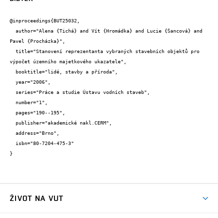
@inproceedings{BUT25032,

  author="Alena {Tichá} and Vít {Hromádka} and Lucie {Šancová} and 
Pavel {Procházka}",

  title="Stanovení reprezentanta vybraných stavebních objektů pro 
výpočet územního majetkového ukazatele",

  booktitle="lidé, stavby a příroda",

  year="2006",

  series="Práce a studie Ústavu vodních staveb",

  number="1",

  pages="190--195",

  publisher="akademické nakl.CERM",

  address="Brno",

  isbn="80-7204-475-3"

}
ŽIVOT NA VUT