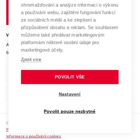
Vysoké
Výzkumné infrastruktury
shromažďování a analýze informací o výkonu
Udržitelná univerzita
učení
Služby univerzity
Transfer znalostí
a používání webu, zajištění fungování funkcí
technické
Podnikavá univerzita / ContriBUTe
Mezinárodní dohody
ze sociálních médií a ke zlepšení a
Open Science
v
Bezpečná univerzita
přizpůsobení obsahu a reklam. Se souhlasem
Univerzitní sítě
Brně
Projekty
můžeme také předávat marketingovým
VYSOKÉ UČENÍ TECHNICKÉ V BRNĚ
Vyznamenání
platformám některé osobní údaje pro
Projekty ze strukturálních fondů
Antonínská 548/1
www.vut.cz
marketingové účely.
Organizační struktura
602 00 Brno
vut@vutbr.cz
Specifický výzkum
Zjistit více
Úřední deska
Ochrana osobních údajů
POVOLIT VŠE
(externí
Pracovní příležitosti
Nastavení
odkaz)
Podpora a rozvoj zaměstnanců a studujících
Povolit pouze nezbytné
Rovné příležitosti
Copyright © 2026 VUT
Sociální bezpečí
Prohlášení o přístupnosti
HR Award
Informace o používání cookies