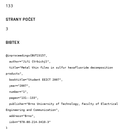
133
STRANY POČET
3
BIBTEX
@inproceedings{BUT23157,

  author="Jiří {Vrbický}",

  title="Metal thin films in sulfur hexafluoride decomposition 
products",

  booktitle="Student EEICT 2007",

  year="2007",

  number="1",

  pages="131--133",

  publisher="Brno University of Technology, Faculty of Elactrical 
Engineering and Communication",

  address="Brno",

  isbn="978-80-214-3410-3"

}