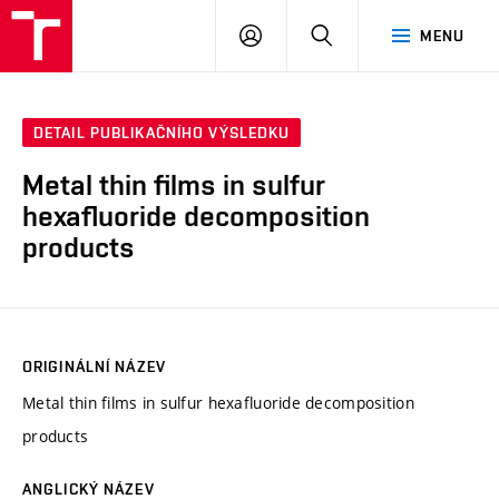
VUT
PŘIHLÁSIT
HLEDAT
MENU
SE
DETAIL PUBLIKAČNÍHO VÝSLEDKU
Metal thin films in sulfur
hexafluoride decomposition
products
ORIGINÁLNÍ NÁZEV
Metal thin films in sulfur hexafluoride decomposition
products
ANGLICKÝ NÁZEV