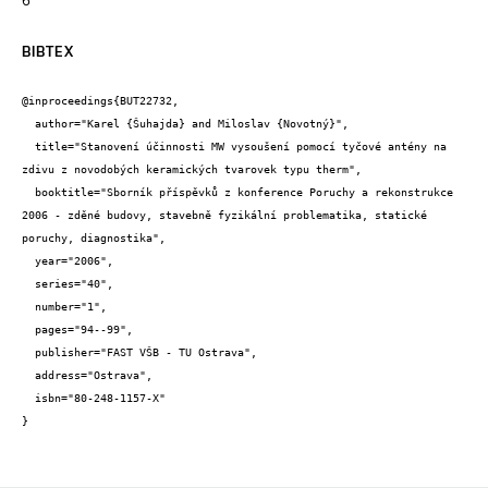
BIBTEX
@inproceedings{BUT22732,

  author="Karel {Šuhajda} and Miloslav {Novotný}",

  title="Stanovení účinnosti MW vysoušení pomocí tyčové antény na 
zdivu z novodobých keramických tvarovek typu therm",

  booktitle="Sborník příspěvků z konference Poruchy a rekonstrukce 
2006 - zděné budovy, stavebně fyzikální problematika, statické 
poruchy, diagnostika",

  year="2006",

  series="40",

  number="1",

  pages="94--99",

  publisher="FAST VŠB - TU Ostrava",

  address="Ostrava",

  isbn="80-248-1157-X"

}