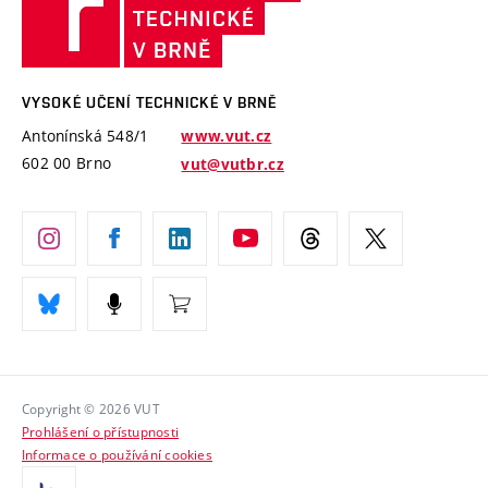
učení
Služby univerzity
Transfer znalostí
technické
Podnikavá univerzita / ContriBUTe
Mezinárodní dohody
Open Science
v
Bezpečná univerzita
Univerzitní sítě
Brně
Projekty
VYSOKÉ UČENÍ TECHNICKÉ V BRNĚ
Vyznamenání
Projekty ze strukturálních fondů
Antonínská 548/1
www.vut.cz
Organizační struktura
602 00 Brno
vut@vutbr.cz
Specifický výzkum
Úřední deska
Ochrana osobních údajů
(externí
Pracovní příležitosti
odkaz)
Podpora a rozvoj zaměstnanců a studujících
Rovné příležitosti
Copyright © 2026 VUT
Sociální bezpečí
Prohlášení o přístupnosti
HR Award
Informace o používání cookies