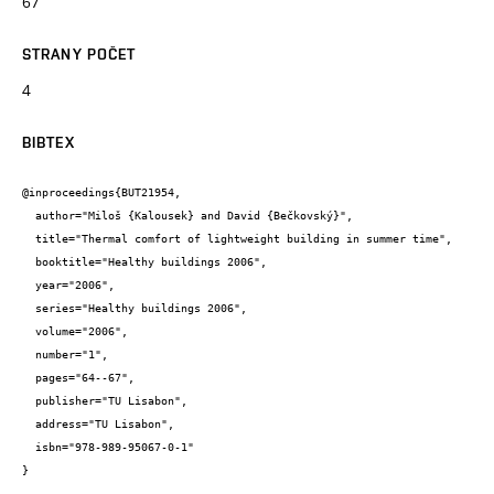
67
STRANY POČET
4
BIBTEX
@inproceedings{BUT21954,

  author="Miloš {Kalousek} and David {Bečkovský}",

  title="Thermal comfort of lightweight building in summer time",

  booktitle="Healthy buildings 2006",

  year="2006",

  series="Healthy buildings 2006",

  volume="2006",

  number="1",

  pages="64--67",

  publisher="TU Lisabon",

  address="TU Lisabon",

  isbn="978-989-95067-0-1"

}