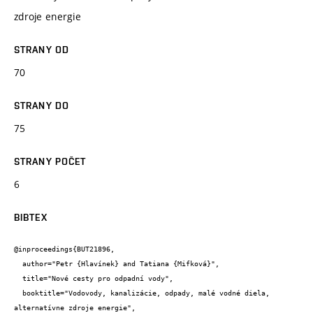
zdroje energie
STRANY OD
70
STRANY DO
75
STRANY POČET
6
BIBTEX
@inproceedings{BUT21896,

  author="Petr {Hlavínek} and Tatiana {Mifková}",

  title="Nové cesty pro odpadní vody",

  booktitle="Vodovody, kanalizácie, odpady, malé vodné diela, 
alternatívne zdroje energie",
