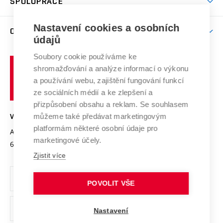
SPOLUPRÁCE
Celoživotní vzdělávání
Brno
Podpora excelence
Závěrečné práce
Studium bez bariér
Zpracování osobních údajů uchazečů o studium
Firemní spolupráce
Nastavení cookies a osobních
Mezinárodní vědecká rada
O UNIVERZITĚ
Doktorské studium
Podpora podnikání
E-přihláška
údajů
Zahraniční spolupráce
Systém zajišťování kvality výzkumu
Profil univerzity
Soubory cookie používáme ke
Spolupráce se školami
Vysoké
Výzkumné infrastruktury
shromažďování a analýze informací o výkonu
Udržitelná univerzita
učení
Služby univerzity
Transfer znalostí
a používání webu, zajištění fungování funkcí
technické
Podnikavá univerzita / ContriBUTe
Mezinárodní dohody
ze sociálních médií a ke zlepšení a
Open Science
v
Bezpečná univerzita
přizpůsobení obsahu a reklam. Se souhlasem
Univerzitní sítě
Brně
Projekty
můžeme také předávat marketingovým
VYSOKÉ UČENÍ TECHNICKÉ V BRNĚ
Vyznamenání
platformám některé osobní údaje pro
Projekty ze strukturálních fondů
Antonínská 548/1
www.vut.cz
marketingové účely.
Organizační struktura
602 00 Brno
vut@vutbr.cz
Specifický výzkum
Zjistit více
Úřední deska
Ochrana osobních údajů
POVOLIT VŠE
(externí
Pracovní příležitosti
Nastavení
odkaz)
Podpora a rozvoj zaměstnanců a studujících