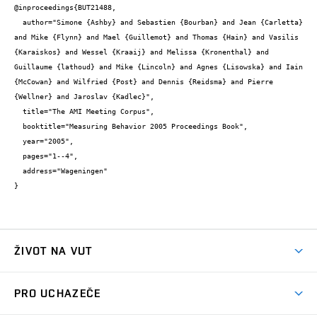
@inproceedings{BUT21488,

  author="Simone {Ashby} and Sebastien {Bourban} and Jean {Carletta} 
and Mike {Flynn} and Mael {Guillemot} and Thomas {Hain} and Vasilis 
{Karaiskos} and Wessel {Kraaij} and Melissa {Kronenthal} and 
Guillaume {lathoud} and Mike {Lincoln} and Agnes {Lisowska} and Iain 
{McCowan} and Wilfried {Post} and Dennis {Reidsma} and Pierre 
{Wellner} and Jaroslav {Kadlec}",

  title="The AMI Meeting Corpus",

  booktitle="Measuring Behavior 2005 Proceedings Book",

  year="2005",

  pages="1--4",

  address="Wageningen"

}
ŽIVOT NA VUT
Atmosféra VUT
PRO UCHAZEČE
Prostory školy