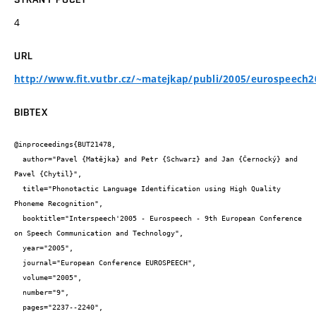
4
URL
http://www.fit.vutbr.cz/~matejkap/publi/2005/eurospeech2
BIBTEX
@inproceedings{BUT21478,

  author="Pavel {Matějka} and Petr {Schwarz} and Jan {Černocký} and 
Pavel {Chytil}",

  title="Phonotactic Language Identification using High Quality 
Phoneme Recognition",

  booktitle="Interspeech'2005 - Eurospeech - 9th European Conference 
on Speech Communication and Technology",

  year="2005",

  journal="European Conference EUROSPEECH",

  volume="2005",

  number="9",

  pages="2237--2240",
