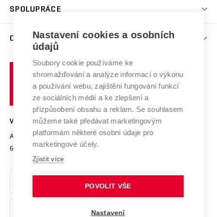
Věda a výzkum na VUT
Harmonogram akademického roku
Zpracování osobních údajů studentů
Sociální bezpečí
SPOLUPRÁCE
Celoživotní vzdělávání
Brno
Podpora excelence
Závěrečné práce
Studium bez bariér
Zpracování osobních údajů uchazečů o studium
Firemní spolupráce
Nastavení cookies a osobních
Mezinárodní vědecká rada
O UNIVERZITĚ
Doktorské studium
Podpora podnikání
E-přihláška
údajů
Zahraniční spolupráce
Systém zajišťování kvality výzkumu
Profil univerzity
Soubory cookie používáme ke
Spolupráce se školami
Vysoké
Výzkumné infrastruktury
shromažďování a analýze informací o výkonu
Udržitelná univerzita
učení
Služby univerzity
Transfer znalostí
a používání webu, zajištění fungování funkcí
technické
Podnikavá univerzita / ContriBUTe
Mezinárodní dohody
ze sociálních médií a ke zlepšení a
Open Science
v
Bezpečná univerzita
přizpůsobení obsahu a reklam. Se souhlasem
Univerzitní sítě
Brně
Projekty
můžeme také předávat marketingovým
VYSOKÉ UČENÍ TECHNICKÉ V BRNĚ
Vyznamenání
platformám některé osobní údaje pro
Projekty ze strukturálních fondů
Antonínská 548/1
www.vut.cz
marketingové účely.
Organizační struktura
602 00 Brno
vut@vutbr.cz
Specifický výzkum
Zjistit více
Úřední deska
Ochrana osobních údajů
POVOLIT VŠE
(externí
Pracovní příležitosti
Nastavení