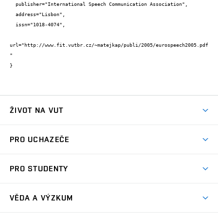
  publisher="International Speech Communication Association",

  address="Lisbon",

  issn="1018-4074",

url="http://www.fit.vutbr.cz/~matejkap/publi/2005/eurospeech2005.pdf
"

}
ŽIVOT NA VUT
Atmosféra VUT
PRO UCHAZEČE
Prostory školy
Proč na VUT
Koleje
PRO STUDENTY
Studijní programy
Stravování
Předměty
Studijní předpisy
Studium a stáže v zahraničí
Stipendia
Dny otevřených dveří
VĚDA A VÝZKUM
Sport na VUT
(externí
Studijní programy
Poplatky za studium
Uznání zahraničního vzdělání
Knihovny
Aktivity pro juniory
Studentský život
odkaz)