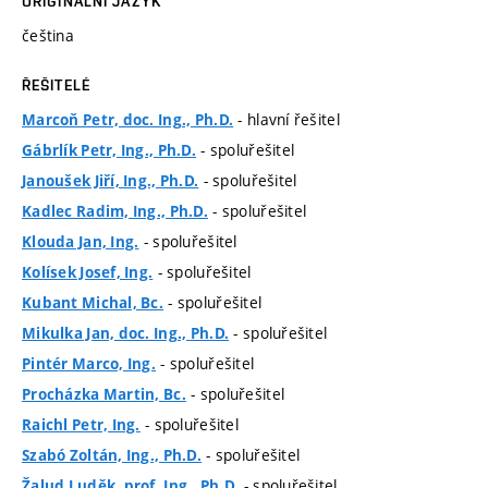
ORIGINÁLNÍ JAZYK
čeština
ŘEŠITELÉ
- hlavní řešitel
Marcoň Petr, doc. Ing., Ph.D.
- spoluřešitel
Gábrlík Petr, Ing., Ph.D.
- spoluřešitel
Janoušek Jiří, Ing., Ph.D.
- spoluřešitel
Kadlec Radim, Ing., Ph.D.
- spoluřešitel
Klouda Jan, Ing.
- spoluřešitel
Kolísek Josef, Ing.
- spoluřešitel
Kubant Michal, Bc.
- spoluřešitel
Mikulka Jan, doc. Ing., Ph.D.
- spoluřešitel
Pintér Marco, Ing.
- spoluřešitel
Procházka Martin, Bc.
- spoluřešitel
Raichl Petr, Ing.
- spoluřešitel
Szabó Zoltán, Ing., Ph.D.
- spoluřešitel
Žalud Luděk, prof. Ing., Ph.D.