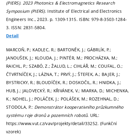
(PIERS).
2023 Photonics & Electromagnetics Research
Symposium (PIERS).
Institute of Electrical and Electronics
Engineers Inc., 2023.
p. 1309-1315.
ISBN: 979-8-3503-1284-
3. ISSN: 2831-5804.
Detail
MARCOŇ, P.; KADLEC, R.; BARTONĚK, J.; GÁBRLÍK, P.;
JANOUŠEK, J.; KLOUDA, J.; PINTÉR, M.; PROCHÁZKA, M.;
RAICHL, P.; SZABÓ, Z.; ŽALUD, L.; CIHLÁŘ, M.; COUFAL, O.;
ČTVRTNÍČEK, J.; LÁZNA, T.; PRVÝ, J.; ŠTEFEK, A.; BAJER, J.;
BYSTRICKY, R.; BLOUDÍČEK, R.; DOSKOČIL, R.; HNIDKA, J.;
HUB, J.; JALOVECKÝ, R.; KŘIVÁNEK, V.; MIARKA, D.; MICHENKA,
K.; NOHEL, J.; POLÁČEK, J.; POLÁŠEK, M.; ROZEHNAL, D.;
STODOLA, P.:
Demonstrátor kooperativního průzkumného
systému roje dronů a pozemních robotů
. URL:
https://www.vut.cz/vav/projekty/detail/33252. (Funkční
vzorek)