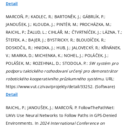
Detail
MARCOŇ, P.; KADLEC, R.; BARTONĚK, J.; GÁBRLÍK, P.;
JANOUŠEK, J.; KLOUDA, J.; PINTÉR, M.; PROCHÁZKA, M.;
RAICHL, P.; ŽALUD, L.; CIHLÁŘ, M.; ČTVRTNÍČEK, J.; LÁZNA, T.;
ŠTEFEK, A.; BAJER, J.; BYSTRICKY, R.; BLOUDÍČEK, R.;
DOSKOČIL, R.; HNIDKA, J.; HUB, J.; JALOVECKÝ, R.; KŘIVÁNEK,
V.; MIARKA, D.; MICHENKA, K.; NOHEL, J.; POLÁČEK, J.;
POLÁŠEK, M.; ROZEHNAL, D.; STODOLA, P.:
SW systém pro
podporu taktického rozhodovaní určený pro demonstrátor
robotického kooperativního průzkumného systému
. URL:
https://www.vut.cz/vav/projekty/detail/33252. (Software)
Detail
RAICHL, P.; JANOUŠEK, J.; MARCOŇ, P. FollowThePathNet:
UAVs Use Neural Networks to Follow Paths in GPS-Denied
Environments. In
2024 International Conference on