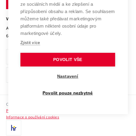
technické
Podnikavá univerzita / ContriBUTe
Mezinárodní dohody
ze sociálních médií a ke zlepšení a
Open Science
v
Bezpečná univerzita
přizpůsobení obsahu a reklam. Se souhlasem
Univerzitní sítě
Brně
Projekty
můžeme také předávat marketingovým
VYSOKÉ UČENÍ TECHNICKÉ V BRNĚ
Vyznamenání
platformám některé osobní údaje pro
Projekty ze strukturálních fondů
Antonínská 548/1
www.vut.cz
marketingové účely.
Organizační struktura
602 00 Brno
vut@vutbr.cz
Specifický výzkum
Zjistit více
Úřední deska
Ochrana osobních údajů
POVOLIT VŠE
(externí
Pracovní příležitosti
Nastavení
odkaz)
Podpora a rozvoj zaměstnanců a studujících
Povolit pouze nezbytné
Rovné příležitosti
Copyright © 2026 VUT
Sociální bezpečí
Prohlášení o přístupnosti
HR Award
Informace o používání cookies
Kontakty