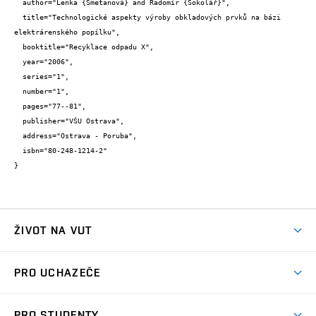
  author="Lenka {Smetanová} and Radomír {Sokolář}",

  title="Technologické aspekty výroby obkladových prvků na bázi 
elektrárenského popílku",

  booktitle="Recyklace odpadu X",

  year="2006",

  series="1",

  number="1",

  pages="77--81",

  publisher="VŠU Ostrava",

  address="Ostrava - Poruba",

  isbn="80-248-1214-2"

}
ŽIVOT NA VUT
Atmosféra VUT
PRO UCHAZEČE
Prostory školy
Proč na VUT
Koleje
PRO STUDENTY