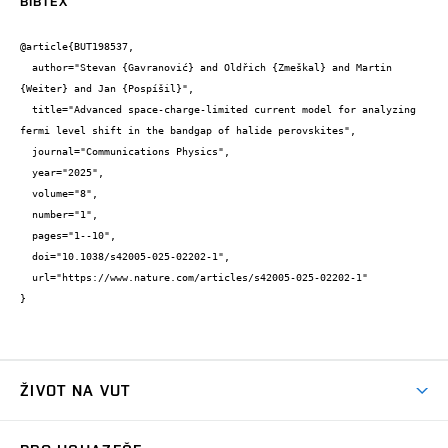
BIBTEX
@article{BUT198537,

  author="Stevan {Gavranović} and Oldřich {Zmeškal} and Martin 
{Weiter} and Jan {Pospíšil}",

  title="Advanced space-charge-limited current model for analyzing 
fermi level shift in the bandgap of halide perovskites",

  journal="Communications Physics",

  year="2025",

  volume="8",

  number="1",

  pages="1--10",

  doi="10.1038/s42005-025-02202-1",

  url="https://www.nature.com/articles/s42005-025-02202-1"

}
ŽIVOT NA VUT
Atmosféra VUT