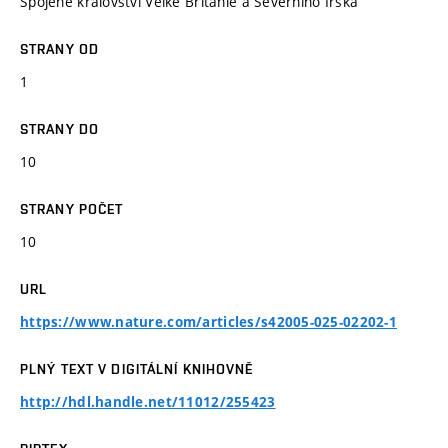
Spojené království Velké Británie a Severního Irska
STRANY OD
1
STRANY DO
10
STRANY POČET
10
URL
https://www.nature.com/articles/s42005-025-02202-1
PLNÝ TEXT V DIGITÁLNÍ KNIHOVNĚ
http://hdl.handle.net/11012/255423