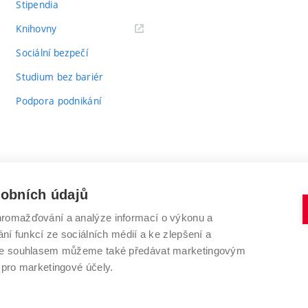
Stipendia
(externí
Knihovny
odkaz)
Sociální bezpečí
Studium bez bariér
Podpora podnikání
sobních údajů
romažďování a analýze informací o výkonu a
VYSOKÉ UČENÍ TECHNICKÉ V BRNĚ
ní funkcí ze sociálních médií a ke zlepšení a
Antonínská 548/1
www.vut.cz
 Se souhlasem můžeme také předávat marketingovým
602 00 Brno
vut@vutbr.cz
 pro marketingové účely.