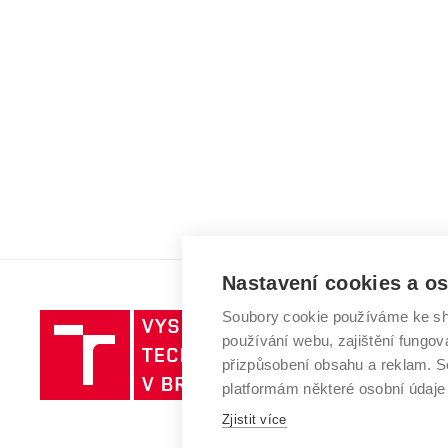
Nastavení cookies a o
Soubory cookie používáme ke sh
Vysoké
používání webu, zajištění fungová
učení
přizpůsobení obsahu a reklam.
technické
platformám některé osobní údaje
v
Brně
Zjistit více