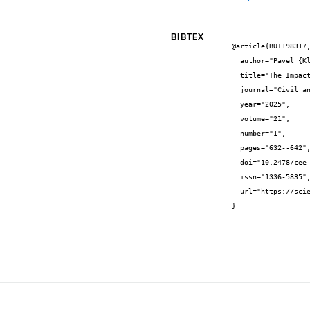
BIBTEX
@article{BUT198317,
  author="Pavel {Klika} and Vítězslava {Hlavinková} and Monika {Doležalová} and Leonard {Hobst}",

  title="The Impact of Construction Modifications to a 1930s Apartment on the Life Cycle",

  journal="Civil and Environmental Engineering",

  year="2025",

  volume="21",

  number="1",

  pages="632--642",

  doi="10.2478/cee-2025-0048",

  issn="1336-5835",

  url="https://sciendo.com/article/10.2478/cee-2025-0048"

}