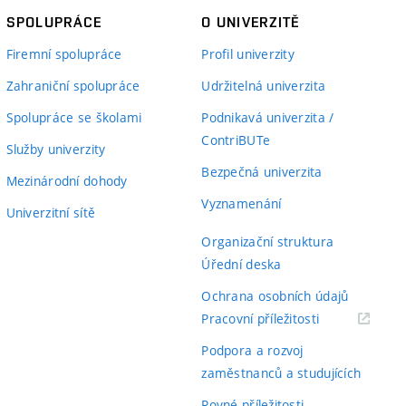
SPOLUPRÁCE
O UNIVERZITĚ
Firemní spolupráce
Profil univerzity
Zahraniční spolupráce
Udržitelná univerzita
Spolupráce se školami
Podnikavá univerzita /
ContriBUTe
Služby univerzity
Bezpečná univerzita
Mezinárodní dohody
Vyznamenání
Univerzitní sítě
Organizační struktura
Úřední deska
Ochrana osobních údajů
(externí
Pracovní příležitosti
odkaz)
Podpora a rozvoj
zaměstnanců a studujících
Rovné příležitosti