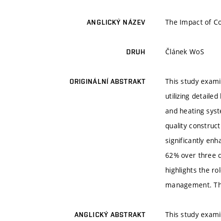
The Impact of Co
ANGLICKÝ NÁZEV
Článek WoS
DRUH
This study exami
ORIGINÁLNÍ ABSTRAKT
utilizing detaile
and heating syst
quality construc
significantly en
62% over three d
highlights the r
management. Thes
This study exami
ANGLICKÝ ABSTRAKT