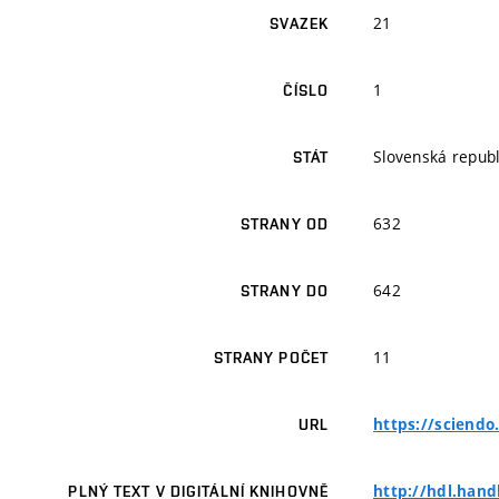
21
SVAZEK
1
ČÍSLO
Slovenská republ
STÁT
632
STRANY OD
642
STRANY DO
11
STRANY POČET
https://sciendo
URL
http://hdl.hand
PLNÝ TEXT V DIGITÁLNÍ KNIHOVNĚ