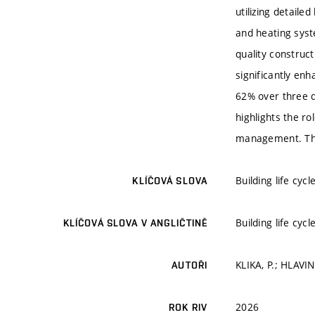
utilizing detaile
and heating syst
quality construc
significantly en
62% over three d
highlights the r
management. Thes
Building life cy
KLÍČOVÁ SLOVA
Building life cy
KLÍČOVÁ SLOVA V ANGLIČTINĚ
KLIKA, P.; HLAVI
AUTOŘI
2026
ROK RIV