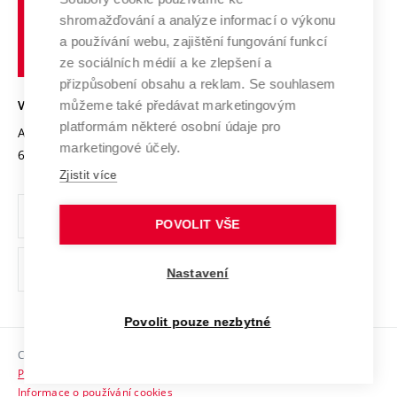
Vysoké
Výzkumné infrastruktury
shromažďování a analýze informací o výkonu
Udržitelná univerzita
učení
Služby univerzity
Transfer znalostí
a používání webu, zajištění fungování funkcí
technické
Podnikavá univerzita / ContriBUTe
Mezinárodní dohody
ze sociálních médií a ke zlepšení a
Open Science
v
Bezpečná univerzita
přizpůsobení obsahu a reklam. Se souhlasem
Univerzitní sítě
Brně
Projekty
můžeme také předávat marketingovým
VYSOKÉ UČENÍ TECHNICKÉ V BRNĚ
Vyznamenání
platformám některé osobní údaje pro
Projekty ze strukturálních fondů
Antonínská 548/1
www.vut.cz
marketingové účely.
Organizační struktura
602 00 Brno
vut@vutbr.cz
Specifický výzkum
Zjistit více
Úřední deska
Ochrana osobních údajů
POVOLIT VŠE
(externí
Pracovní příležitosti
Nastavení
odkaz)
Podpora a rozvoj zaměstnanců a studujících
Povolit pouze nezbytné
Rovné příležitosti
Copyright © 2026 VUT
Sociální bezpečí
Prohlášení o přístupnosti
HR Award
Informace o používání cookies