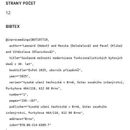
STRANY POČET
12
BIBTEX
@inproceedings{BUT197719,

  author="Leonard {Hobst} and Monika {Doležalová} and Pavel {Klika} 
and Vítězslava {Hlavinková}",

  title="Současné možnosti modernizace funkcionalistických bytových 
domů z 30. let",

  booktitle="ExFoS 2025, sborník příspěvků",

  year="2025",

  series="Vysoké učení technické v Brně, Ústav soudního inženýrství, 
Purkyňova 464/118, 612 00 Brno",

  number="1",

  pages="156--167",

  publisher="Vysoké učení technické v Brně, Ústav soudního 
inženýrství, Purkyňova 464/118, 612 00 Brno",

  address="Brno",

  isbn="978-80-214-6309-7"
