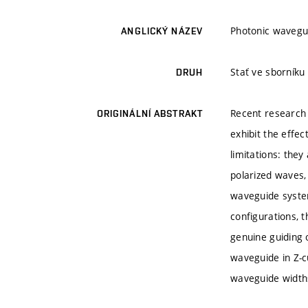
Photonic wavegui
ANGLICKÝ NÁZEV
Stať ve sborníku
DRUH
Recent research 
ORIGINÁLNÍ ABSTRAKT
exhibit the effe
limitations: they
polarized waves,
waveguide system
configurations, t
genuine guiding 
waveguide in Z-c
waveguide widths