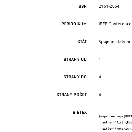
2161-2064
ISSN
IEEE Conference
PERIODIKUM
Spojené státy a
STÁT
1
STRANY OD
4
STRANY DO
4
STRANY POČET
BIBTEX
@inproceedings{BUT1
  author="Jiří {Petráček} and Jiří {Čtyroký} and Vladimír {Kuzmiak} and Ivan {Richter}",

  title="Photonic waveguides with bound states in the continuum",
