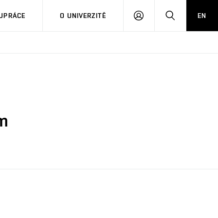
PŘIHLÁSIT
HLEDAT
UPRÁCE
O UNIVERZITĚ
EN
SE
um