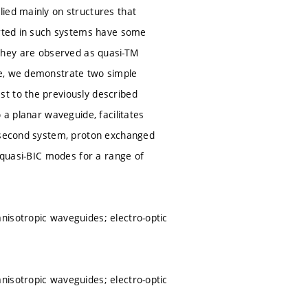
ied mainly on structures that
ported in such systems have some
s, they are observed as quasi-TM
re, we demonstrate two simple
t to the previously described
 a planar waveguide, facilitates
e second system, proton exchanged
d quasi-BIC modes for a range of
nisotropic waveguides; electro-optic
nisotropic waveguides; electro-optic