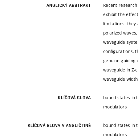
Recent research 
ANGLICKÝ ABSTRAKT
exhibit the effe
limitations: they
polarized waves,
waveguide system
configurations, t
genuine guiding 
waveguide in Z-c
waveguide widths
bound states in 
KLÍČOVÁ SLOVA
modulators
bound states in 
KLÍČOVÁ SLOVA V ANGLIČTINĚ
modulators