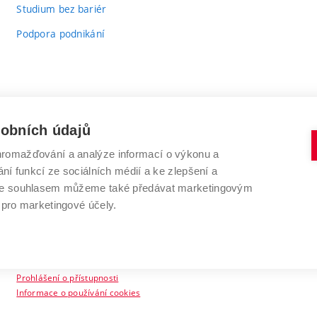
Studium bez bariér
Podpora podnikání
sobních údajů
romažďování a analýze informací o výkonu a
VYSOKÉ UČENÍ TECHNICKÉ V BRNĚ
ní funkcí ze sociálních médií a ke zlepšení a
Antonínská 548/1
www.vut.cz
 Se souhlasem můžeme také předávat marketingovým
602 00 Brno
vut@vutbr.cz
 pro marketingové účely.
Prohlášení o přístupnosti
Informace o používání cookies