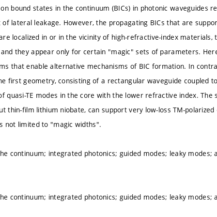
on bound states in the continuum (BICs) in photonic waveguides rel
ct of lateral leakage. However, the propagating BICs that are sup
 are localized in or in the vicinity of high-refractive-index material
 and they appear only for certain "magic" sets of parameters. He
s that enable alternative mechanisms of BIC formation. In contras
he first geometry, consisting of a rectangular waveguide coupled to
of quasi-TE modes in the core with the lower refractive index. Th
ut thin-film lithium niobate, can support very low-loss TM-polarize
 not limited to "magic widths".
the continuum; integrated photonics; guided modes; leaky modes; a
the continuum; integrated photonics; guided modes; leaky modes; a