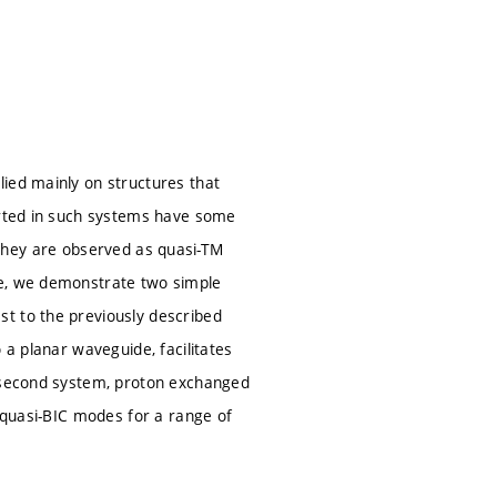
ied mainly on structures that
ported in such systems have some
s, they are observed as quasi-TM
re, we demonstrate two simple
t to the previously described
 a planar waveguide, facilitates
e second system, proton exchanged
d quasi-BIC modes for a range of