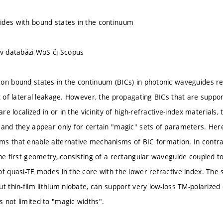
des with bound states in the continuum
 v databázi WoS či Scopus
on bound states in the continuum (BICs) in photonic waveguides rel
ct of lateral leakage. However, the propagating BICs that are sup
 are localized in or in the vicinity of high-refractive-index material
 and they appear only for certain "magic" sets of parameters. He
s that enable alternative mechanisms of BIC formation. In contras
he first geometry, consisting of a rectangular waveguide coupled to
of quasi-TE modes in the core with the lower refractive index. Th
ut thin-film lithium niobate, can support very low-loss TM-polarize
 not limited to "magic widths".