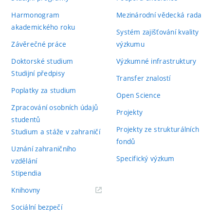
Harmonogram
Mezinárodní vědecká rada
akademického roku
Systém zajišťování kvality
Závěrečné práce
výzkumu
Doktorské studium
Výzkumné infrastruktury
Studijní předpisy
Transfer znalostí
Poplatky za studium
Open Science
Zpracování osobních údajů
Projekty
studentů
Projekty ze strukturálních
Studium a stáže v zahraničí
fondů
Uznání zahraničního
Specifický výzkum
vzdělání
Stipendia
(externí
Knihovny
odkaz)
Sociální bezpečí