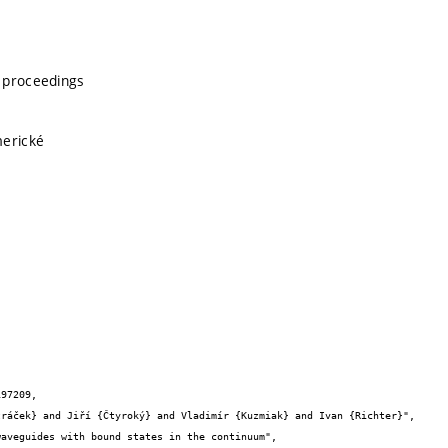
 proceedings
merické
97209,
