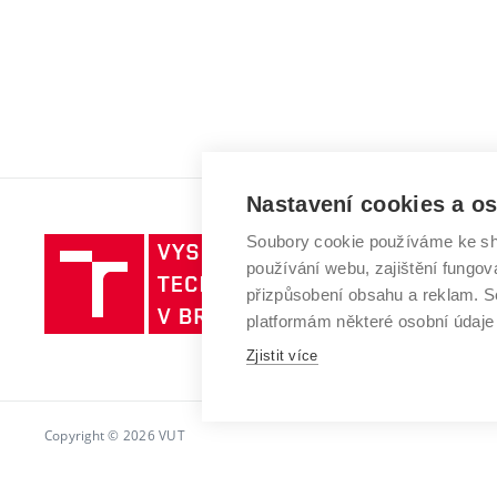
Nastavení cookies a o
Soubory cookie používáme ke sh
Vysoké
používání webu, zajištění fungová
učení
přizpůsobení obsahu a reklam.
technické
platformám některé osobní údaje
v
Brně
Zjistit více
Copyright © 2026 VUT