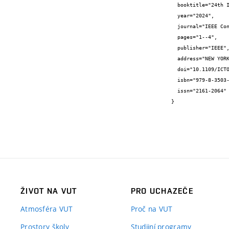
  booktitle="24th International Conference on Transparent Optical Networks (ICTON)",

  year="2024",

  journal="IEEE Conference proceedings",

  pages="1--4",

  publisher="IEEE",

  address="NEW YORK",

  doi="10.1109/ICTON62926.2024.10647505",

  isbn="979-8-3503-7732-3",

  issn="2161-2064"

}
ŽIVOT NA VUT
PRO UCHAZEČE
Atmosféra VUT
Proč na VUT
Prostory školy
Studijní programy