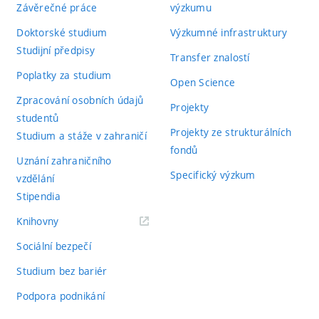
Závěrečné práce
výzkumu
Doktorské studium
Výzkumné infrastruktury
Studijní předpisy
Transfer znalostí
Poplatky za studium
Open Science
Zpracování osobních údajů
Projekty
studentů
Projekty ze strukturálních
Studium a stáže v zahraničí
fondů
Uznání zahraničního
Specifický výzkum
vzdělání
Stipendia
(externí
Knihovny
odkaz)
Sociální bezpečí
Studium bez bariér
Podpora podnikání