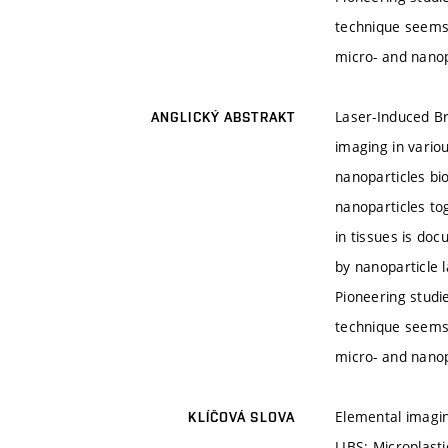
technique seems 
micro- and nanop
Laser-Induced Br
ANGLICKÝ ABSTRAKT
imaging in vario
nanoparticles bi
nanoparticles to
in tissues is doc
by nanoparticle 
Pioneering studi
technique seems 
micro- and nanop
Elemental imagin
KLÍČOVÁ SLOVA
LIBS; Microplast