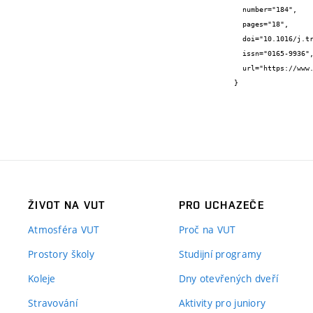
  number="184",

  pages="18",

  doi="10.1016/j.trac.2024.118110",

  issn="0165-9936",

  url="https://www.sciencedirect.com/science/article/pii/S0165993624005934?via%3Dihub"

}
ŽIVOT NA VUT
PRO UCHAZEČE
Atmosféra VUT
Proč na VUT
Prostory školy
Studijní programy
Koleje
Dny otevřených dveří
Stravování
Aktivity pro juniory