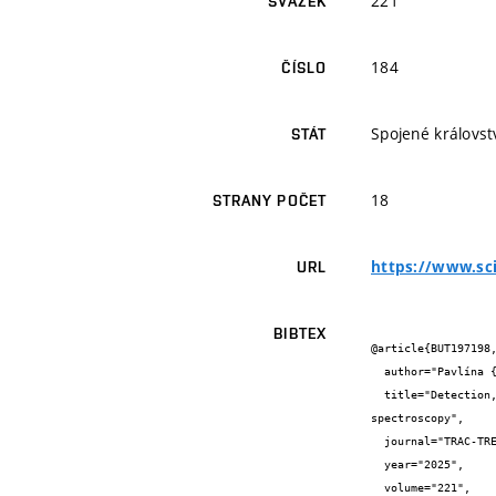
221
SVAZEK
184
ČÍSLO
Spojené královstv
STÁT
18
STRANY POČET
https://www.sc
URL
BIBTEX
@article{BUT197198,
  author="Pavlína {Modlitbová} and Eva {Zikmundová} and Pavel {Pořízka} and Jozef {Kaiser}",

  title="Detection, characterization and imaging of micro- and nanoparticles in biotic tissues by laser-induced breakdown 
spectroscopy",

  journal="TRAC-TRENDS IN ANALYTICAL CHEMISTRY",

  year="2025",

  volume="221",
