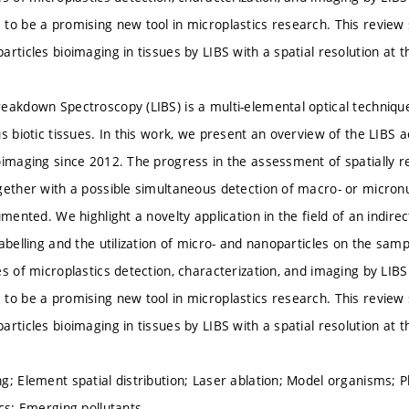
to be a promising new tool in microplastics research. This review 
articles bioimaging in tissues by LIBS with a spatial resolution at 
eakdown Spectroscopy (LIBS) is a multi-elemental optical technique
us biotic tissues. In this work, we present an overview of the LIBS
oimaging since 2012. The progress in the assessment of spatially r
gether with a possible simultaneous detection of macro- or micron
umented. We highlight a novelty application in the field of an indir
labelling and the utilization of micro- and nanoparticles on the sa
es of microplastics detection, characterization, and imaging by LIBS
to be a promising new tool in microplastics research. This review 
articles bioimaging in tissues by LIBS with a spatial resolution at 
g; Element spatial distribution; Laser ablation; Model organisms; P
ics; Emerging pollutants