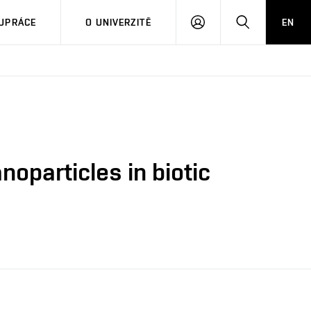
PŘIHLÁSIT
HLEDAT
UPRÁCE
O UNIVERZITĚ
EN
SE
noparticles in biotic