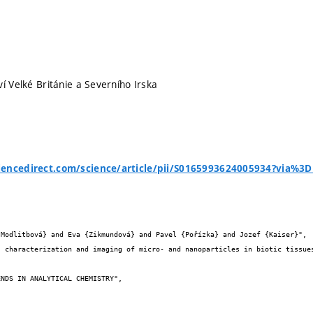
í Velké Británie a Severního Irska
iencedirect.com/science/article/pii/S0165993624005934?via%3

