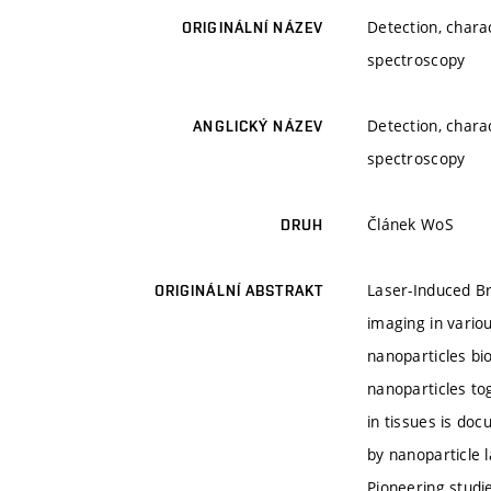
Detection, chara
ORIGINÁLNÍ NÁZEV
spectroscopy
Detection, chara
ANGLICKÝ NÁZEV
spectroscopy
Článek WoS
DRUH
Laser-Induced Br
ORIGINÁLNÍ ABSTRAKT
imaging in vario
nanoparticles bi
nanoparticles to
in tissues is doc
by nanoparticle 
Pioneering studi