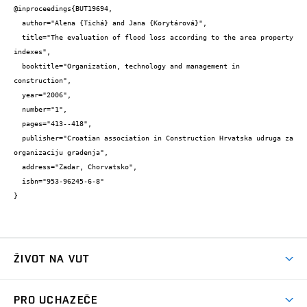
@inproceedings{BUT19694,

  author="Alena {Tichá} and Jana {Korytárová}",

  title="The evaluation of flood loss according to the area property 
indexes",

  booktitle="Organization, technology and management in 
construction",

  year="2006",

  number="1",

  pages="413--418",

  publisher="Croatian association in Construction Hrvatska udruga za 
organizaciju gradenja",

  address="Zadar, Chorvatsko",

  isbn="953-96245-6-8"

}
ŽIVOT NA VUT
Atmosféra VUT
PRO UCHAZEČE