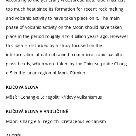
too much heat since its formation for recent rock melting
and volcanic activity to have taken place on it. The main
phase of volcanic activity on the Moon should have taken
place in the period roughly 4 to 3 billion years ago. However,
this idea is disturbed by a study focused on the
interpretation of data obtained from microscopic basaltic
glass beads, which were taken by the Chinese probe Chang-
e 5 in the lunar region of Mons Rümker.
KLÍČOVÁ SLOVA
Měsíc; Čchang-e 5; regolit; křídový vulkanismus
KLÍČOVÁ SLOVA V ANGLIČTINĚ
Moon; Chang-e 5; regolith; Cretaceous volcanism
AUTOŘI