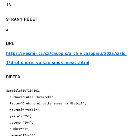
13
STRANY POČET
2
URL
https://vesmir.cz/cz/casopis/archiv-casopisu/2025/cislo-
1/druhohorni-vulkanismus-mesici.html
BIBTEX
@article{BUT194101,

  author="Lukáš {Krmíček}",

  title="Druhohorní vulkanismus na Měsíci?",

  journal="Vesmír",

  year="2025",

  volume="104",

  number="1",

  pages="12--13",
