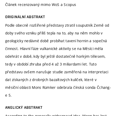
Článek recenzovaný mimo WoS a Scopus
ORIGINÁLNÍ ABSTRAKT
Podle obecně rozšířené představy ztratil souputník Země od
doby svého vzniku příliš tepla na to, aby na něm mohlo v
geologicky nedávné době probíhat tavení hornin a sopečná
činnost. Hlavní fáze vulkanické aktivity se na Měsíci měla
odehrát v době, kdy byl ještě dostatečně horkým tělesem,
tedy v období zhruba před 4 až 3 miliardami let. Tuto
představu ovšem narušuje studie zaměřená na interpretaci
dat získaných z drobných bazaltových kuliček, které v
měsíční oblasti Mons Rümker odebrala čínská sonda Čchang-
e 5.
ANGLICKÝ ABSTRAKT
According to the generally widespread idea, Moon has lost