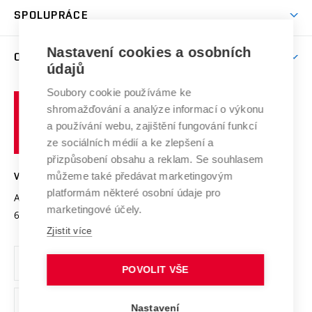
odkaz)
Věda a výzkum na VUT
Harmonogram akademického roku
Zpracování osobních údajů studentů
Sociální bezpečí
SPOLUPRÁCE
Celoživotní vzdělávání
Brno
Podpora excelence
Závěrečné práce
Studium bez bariér
Zpracování osobních údajů uchazečů o studium
Firemní spolupráce
Nastavení cookies a osobních
Mezinárodní vědecká rada
O UNIVERZITĚ
Doktorské studium
Podpora podnikání
E-přihláška
údajů
Zahraniční spolupráce
Systém zajišťování kvality výzkumu
Profil univerzity
Soubory cookie používáme ke
Spolupráce se školami
Vysoké
Výzkumné infrastruktury
shromažďování a analýze informací o výkonu
Udržitelná univerzita
učení
Služby univerzity
Transfer znalostí
a používání webu, zajištění fungování funkcí
technické
Podnikavá univerzita / ContriBUTe
Mezinárodní dohody
ze sociálních médií a ke zlepšení a
Open Science
v
Bezpečná univerzita
přizpůsobení obsahu a reklam. Se souhlasem
Univerzitní sítě
Brně
Projekty
můžeme také předávat marketingovým
VYSOKÉ UČENÍ TECHNICKÉ V BRNĚ
Vyznamenání
platformám některé osobní údaje pro
Projekty ze strukturálních fondů
Antonínská 548/1
www.vut.cz
marketingové účely.
Organizační struktura
602 00 Brno
vut@vutbr.cz
Specifický výzkum
Zjistit více
Úřední deska
Ochrana osobních údajů
POVOLIT VŠE
(externí
Pracovní příležitosti
Nastavení