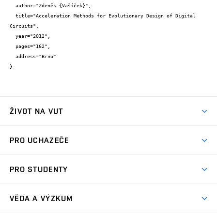
  author="Zdeněk {Vašíček}",

  title="Acceleration Methods for Evolutionary Design of Digital 
Circuits",

  year="2012",

  pages="162",

  address="Brno"

}
ŽIVOT NA VUT
Atmosféra VUT
PRO UCHAZEČE
Prostory školy
Proč na VUT
Koleje
PRO STUDENTY
Studijní programy
Stravování
Předměty
Studijní předpisy
Studium a stáže v zahraničí
Stipendia
Dny otevřených dveří
VĚDA A VÝZKUM
Sport na VUT
(externí
Studijní programy
Poplatky za studium
Uznání zahraničního vzdělání
Knihovny
Aktivity pro juniory
Studentský život