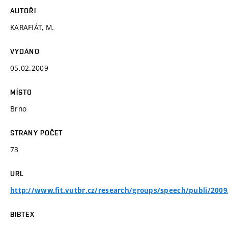
AUTOŘI
KARAFIÁT, M.
VYDÁNO
05.02.2009
MÍSTO
Brno
STRANY POČET
73
URL
http://www.fit.vutbr.cz/research/groups/speech/publi/2009/
BIBTEX