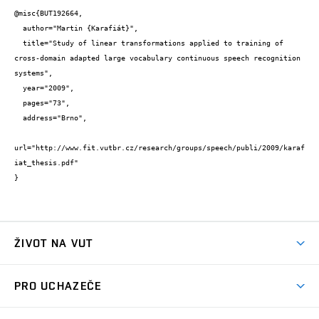
@misc{BUT192664,

  author="Martin {Karafiát}",

  title="Study of linear transformations applied to training of 
cross-domain adapted large vocabulary continuous speech recognition 
systems",

  year="2009",

  pages="73",

  address="Brno",

url="http://www.fit.vutbr.cz/research/groups/speech/publi/2009/karaf
iat_thesis.pdf"

}
ŽIVOT NA VUT
Atmosféra VUT
PRO UCHAZEČE
Prostory školy
Proč na VUT