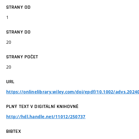
STRANY OD
1
STRANY DO
20
STRANY POČET
20
URL
https://onlinelibrary.wiley.com/doi/epdf/10.1002/advs.2024
PLNÝ TEXT V DIGITÁLNÍ KNIHOVNĚ
http://hdl.handle.net/11012/250737
BIBTEX