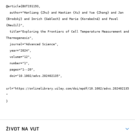
@article{BUT191193,

  author="Hanliang {Zhu} and Haotian {Xu} and Yue {Zhang} and Jan 
{Brodský} and Imrich {Gablech} and Marie {Korabečná} and Pavel 
{Neužil}",

  title="Exploring the Frontiers of Cell Temperature Measurement and 
Thermogenesis",

  journal="Advanced Science",

  year="2024",

  volume="12",

  number="1",

  pages="1--20",

  doi="10.1002/advs.202402135",

url="https://onlinelibrary.wiley.com/doi/epdf/10.1002/advs.202402135
"

}
ŽIVOT NA VUT