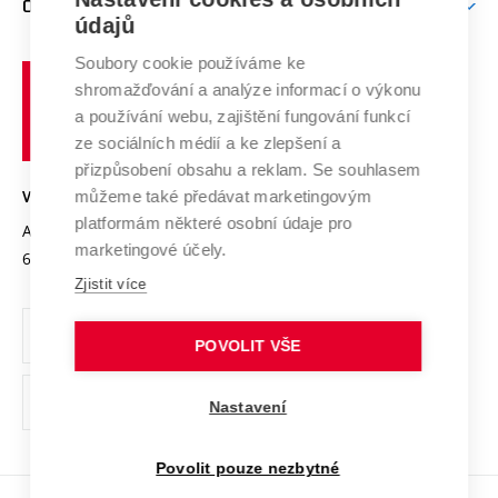
O UNIVERZITĚ
Doktorské studium
Podpora podnikání
E-přihláška
údajů
Zahraniční spolupráce
Systém zajišťování kvality výzkumu
Profil univerzity
Soubory cookie používáme ke
Spolupráce se školami
Vysoké
Výzkumné infrastruktury
shromažďování a analýze informací o výkonu
Udržitelná univerzita
učení
Služby univerzity
Transfer znalostí
a používání webu, zajištění fungování funkcí
technické
Podnikavá univerzita / ContriBUTe
Mezinárodní dohody
ze sociálních médií a ke zlepšení a
Open Science
v
Bezpečná univerzita
přizpůsobení obsahu a reklam. Se souhlasem
Univerzitní sítě
Brně
Projekty
můžeme také předávat marketingovým
VYSOKÉ UČENÍ TECHNICKÉ V BRNĚ
Vyznamenání
platformám některé osobní údaje pro
Projekty ze strukturálních fondů
Antonínská 548/1
www.vut.cz
marketingové účely.
Organizační struktura
602 00 Brno
vut@vutbr.cz
Specifický výzkum
Zjistit více
Úřední deska
Ochrana osobních údajů
POVOLIT VŠE
(externí
Pracovní příležitosti
Nastavení
odkaz)
Podpora a rozvoj zaměstnanců a studujících
Povolit pouze nezbytné
Rovné příležitosti