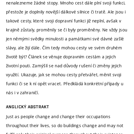
nenalezneme žádné stopy. Mnoho cest dále plní svoji funkci,
přestože je doplnily novější dálkové silnice či tratě. Ale jsou i
takové cesty, které svoji dopravní funkci již neplní, avšak v
krajině zůstaly, proměnily se či byly proměněny. Ne vždy jsou
jen němými svědky minulosti a památkami své dávné zašlé
slávy, ale žijí dále. Čím tedy mohou cesty ve svém druhém
životě být? Článek se věnuje dopravním cestám a jejich
životní pouti. Zamýšlí se nad důvody rušení či změny jejich
využití. Ukazuje, jak se mohou cesty přetvářet, měnit svoji
funkci či se k ní opět vracet. Předkládá konkrétní případy u
nás i v zahraničí.
ANGLICKÝ ABSTRAKT
Just as people change and change their occupations
throughout their lives, so do buildings change and may not