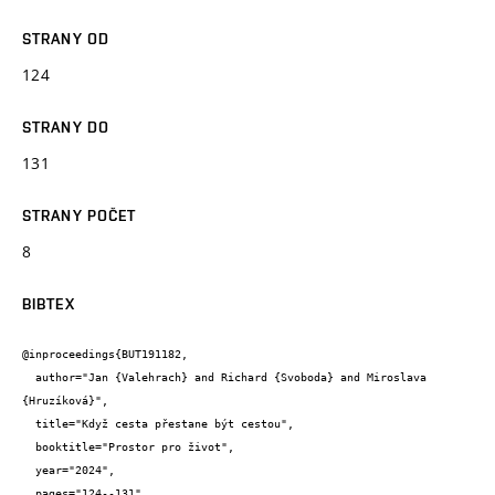
STRANY OD
124
STRANY DO
131
STRANY POČET
8
BIBTEX
@inproceedings{BUT191182,

  author="Jan {Valehrach} and Richard {Svoboda} and Miroslava 
{Hruzíková}",

  title="Když cesta přestane být cestou",

  booktitle="Prostor pro život",

  year="2024",

  pages="124--131",
