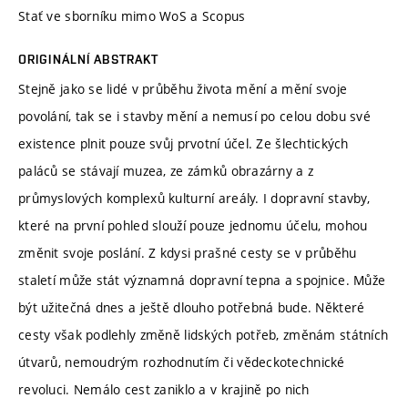
Stať ve sborníku mimo WoS a Scopus
ORIGINÁLNÍ ABSTRAKT
Stejně jako se lidé v průběhu života mění a mění svoje
povolání, tak se i stavby mění a nemusí po celou dobu své
existence plnit pouze svůj prvotní účel. Ze šlechtických
paláců se stávají muzea, ze zámků obrazárny a z
průmyslových komplexů kulturní areály. I dopravní stavby,
které na první pohled slouží pouze jednomu účelu, mohou
změnit svoje poslání. Z kdysi prašné cesty se v průběhu
staletí může stát významná dopravní tepna a spojnice. Může
být užitečná dnes a ještě dlouho potřebná bude. Některé
cesty však podlehly změně lidských potřeb, změnám státních
útvarů, nemoudrým rozhodnutím či vědeckotechnické
revoluci. Nemálo cest zaniklo a v krajině po nich