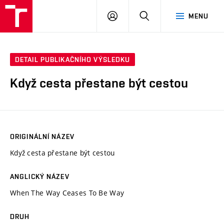
VUT
PŘIHLÁSIT
HLEDAT
MENU
SE
DETAIL PUBLIKAČNÍHO VÝSLEDKU
Když cesta přestane být cestou
ORIGINÁLNÍ NÁZEV
Když cesta přestane být cestou
ANGLICKÝ NÁZEV
When The Way Ceases To Be Way
DRUH