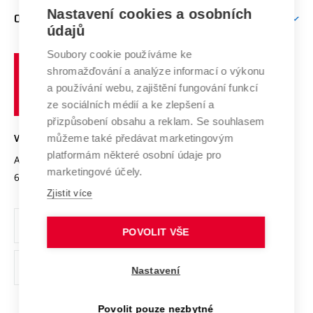
Zpracování osobních údajů uchazečů o studium
Firemní spolupráce
Nastavení cookies a osobních
Mezinárodní vědecká rada
O UNIVERZITĚ
Doktorské studium
Podpora podnikání
E-přihláška
údajů
Zahraniční spolupráce
Systém zajišťování kvality výzkumu
Profil univerzity
Soubory cookie používáme ke
Spolupráce se školami
Vysoké
Výzkumné infrastruktury
shromažďování a analýze informací o výkonu
Udržitelná univerzita
učení
Služby univerzity
Transfer znalostí
a používání webu, zajištění fungování funkcí
technické
Podnikavá univerzita / ContriBUTe
Mezinárodní dohody
ze sociálních médií a ke zlepšení a
Open Science
v
Bezpečná univerzita
přizpůsobení obsahu a reklam. Se souhlasem
Univerzitní sítě
Brně
Projekty
můžeme také předávat marketingovým
VYSOKÉ UČENÍ TECHNICKÉ V BRNĚ
Vyznamenání
platformám některé osobní údaje pro
Projekty ze strukturálních fondů
Antonínská 548/1
www.vut.cz
marketingové účely.
Organizační struktura
602 00 Brno
vut@vutbr.cz
Specifický výzkum
Zjistit více
Úřední deska
Ochrana osobních údajů
POVOLIT VŠE
(externí
Pracovní příležitosti
Nastavení
odkaz)
Podpora a rozvoj zaměstnanců a studujících
Povolit pouze nezbytné
Rovné příležitosti