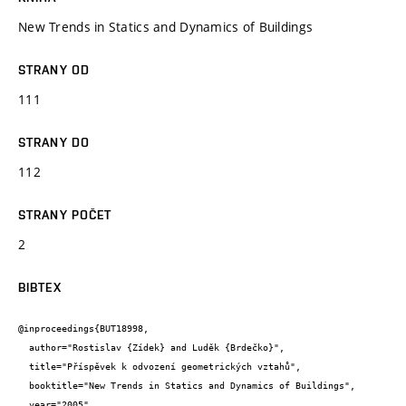
New Trends in Statics and Dynamics of Buildings
STRANY OD
111
STRANY DO
112
STRANY POČET
2
BIBTEX
@inproceedings{BUT18998,

  author="Rostislav {Zídek} and Luděk {Brdečko}",

  title="Příspěvek k odvození geometrických vztahů",

  booktitle="New Trends in Statics and Dynamics of Buildings",

  year="2005",
