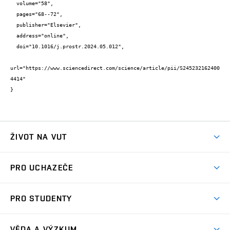
  volume="58",

  pages="68--72",

  publisher="Elsevier",

  address="online",

  doi="10.1016/j.prostr.2024.05.012",

url="https://www.sciencedirect.com/science/article/pii/S245232162400
4414"

}
ŽIVOT NA VUT
Atmosféra VUT
PRO UCHAZEČE
Prostory školy
Proč na VUT
Koleje
PRO STUDENTY
Studijní programy
Stravování
Předměty
Studijní předpisy
Studium a stáže v zahraničí
Stipendia
Dny otevřených dveří
VĚDA A VÝZKUM