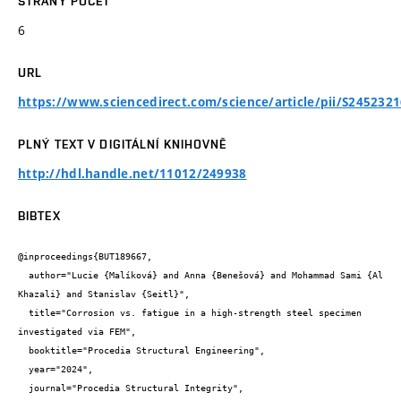
STRANY POČET
6
URL
https://www.sciencedirect.com/science/article/pii/S245232
PLNÝ TEXT V DIGITÁLNÍ KNIHOVNĚ
http://hdl.handle.net/11012/249938
BIBTEX
@inproceedings{BUT189667,

  author="Lucie {Malíková} and Anna {Benešová} and Mohammad Sami {Al 
Khazali} and Stanislav {Seitl}",

  title="Corrosion vs. fatigue in a high-strength steel specimen 
investigated via FEM",

  booktitle="Procedia Structural Engineering",

  year="2024",

  journal="Procedia Structural Integrity",
