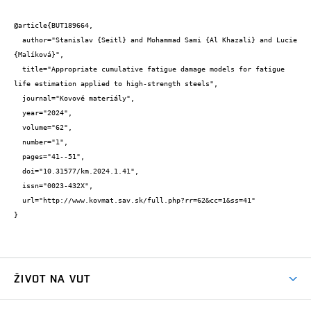
@article{BUT189664,

  author="Stanislav {Seitl} and Mohammad Sami {Al Khazali} and Lucie 
{Malíková}",

  title="Appropriate cumulative fatigue damage models for fatigue 
life estimation applied to high-strength steels",

  journal="Kovové materiály",

  year="2024",

  volume="62",

  number="1",

  pages="41--51",

  doi="10.31577/km.2024.1.41",

  issn="0023-432X",

  url="http://www.kovmat.sav.sk/full.php?rr=62&cc=1&ss=41"

}
ŽIVOT NA VUT
Atmosféra VUT