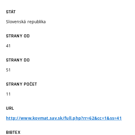
STÁT
Slovenská republika
STRANY OD
41
STRANY DO
51
STRANY POČET
11
URL
http://www.kovmat.sav.sk/full.php?rr=62&cc=1&ss=41
BIBTEX