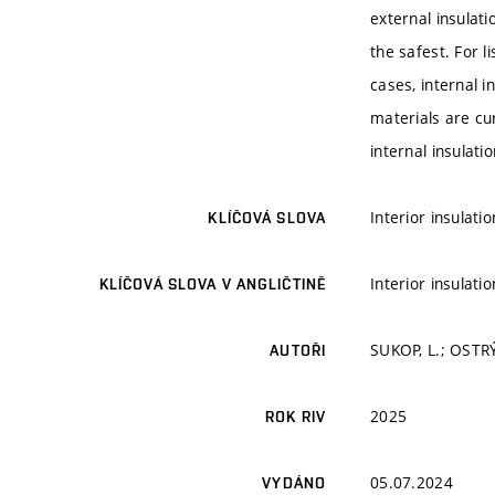
external insulat
the safest. For l
cases, internal i
materials are cur
internal insulati
Interior insulati
KLÍČOVÁ SLOVA
Interior insulati
KLÍČOVÁ SLOVA V ANGLIČTINĚ
SUKOP, L.; OSTRÝ
AUTOŘI
2025
ROK RIV
05.07.2024
VYDÁNO