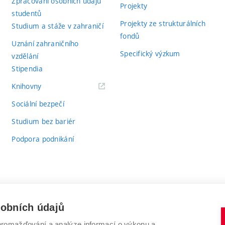
Zpracování osobních údajů
Projekty
studentů
Projekty ze strukturálních
Studium a stáže v zahraničí
fondů
Uznání zahraničního
Specifický výzkum
vzdělání
Stipendia
(externí
Knihovny
odkaz)
Sociální bezpečí
Studium bez bariér
Podpora podnikání
sobních údajů
romažďování a analýze informací o výkonu a