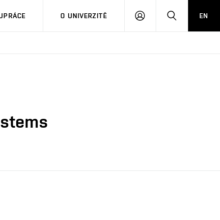
PŘIHLÁSIT
HLEDAT
UPRÁCE
O UNIVERZITĚ
EN
SE
Systems