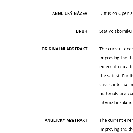
Diffusion-Open a
ANGLICKÝ NÁZEV
Stať ve sborník
DRUH
The current ener
ORIGINÁLNÍ ABSTRAKT
Improving the th
external insulat
the safest. For l
cases, internal i
materials are cur
internal insulati
The current ener
ANGLICKÝ ABSTRAKT
Improving the th