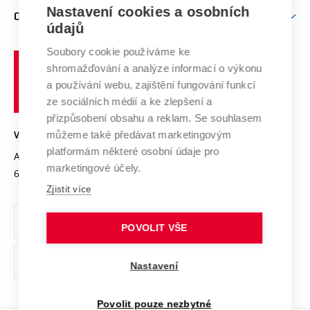
Zpracování osobních údajů uchazečů o studium
Firemní spolupráce
Mezinárodní vědecká rada
Nastavení cookies a osobních
O UNIVERZITĚ
Doktorské studium
Podpora podnikání
E-přihláška
údajů
Zahraniční spolupráce
Systém zajišťování kvality výzkumu
Profil univerzity
Spolupráce se školami
Soubory cookie používáme ke
Vysoké
Výzkumné infrastruktury
shromažďování a analýze informací o výkonu
Udržitelná univerzita
učení
Služby univerzity
Transfer znalostí
a používání webu, zajištění fungování funkcí
technické
Podnikavá univerzita / ContriBUTe
Mezinárodní dohody
ze sociálních médií a ke zlepšení a
Open Science
v
Bezpečná univerzita
přizpůsobení obsahu a reklam. Se souhlasem
Univerzitní sítě
Brně
Projekty
můžeme také předávat marketingovým
VYSOKÉ UČENÍ TECHNICKÉ V BRNĚ
Vyznamenání
platformám některé osobní údaje pro
Projekty ze strukturálních fondů
Antonínská 548/1
www.vut.cz
marketingové účely.
Organizační struktura
602 00 Brno
vut@vutbr.cz
Specifický výzkum
Zjistit více
Úřední deska
Ochrana osobních údajů
POVOLIT VŠE
(externí
Pracovní příležitosti
Nastavení
odkaz)
Podpora a rozvoj zaměstnanců a studujících
Povolit pouze nezbytné
Rovné příležitosti