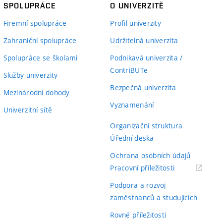
SPOLUPRÁCE
O UNIVERZITĚ
Firemní spolupráce
Profil univerzity
Zahraniční spolupráce
Udržitelná univerzita
Spolupráce se školami
Podnikavá univerzita /
ContriBUTe
Služby univerzity
Bezpečná univerzita
Mezinárodní dohody
Vyznamenání
Univerzitní sítě
Organizační struktura
Úřední deska
Ochrana osobních údajů
(externí
Pracovní příležitosti
odkaz)
Podpora a rozvoj
zaměstnanců a studujících
Rovné příležitosti