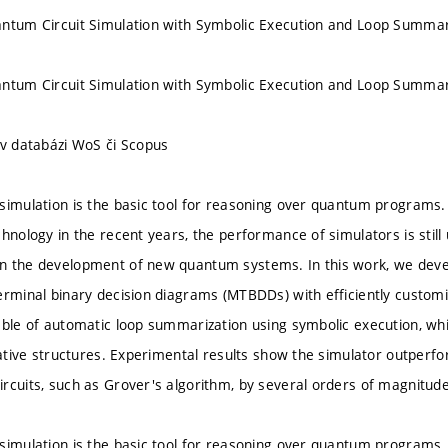
ntum Circuit Simulation with Symbolic Execution and Loop Summar
ntum Circuit Simulation with Symbolic Execution and Loop Summar
 v databázi WoS či Scopus
simulation is the basic tool for reasoning over quantum programs
hnology in the recent years, the performance of simulators is still u
n the development of new quantum systems. In this work, we deve
erminal binary decision diagrams (MTBDDs) with efficiently custo
able of automatic loop summarization using symbolic execution, wh
erative structures. Experimental results show the simulator outperfo
rcuits, such as Grover's algorithm, by several orders of magnitude
simulation is the basic tool for reasoning over quantum programs