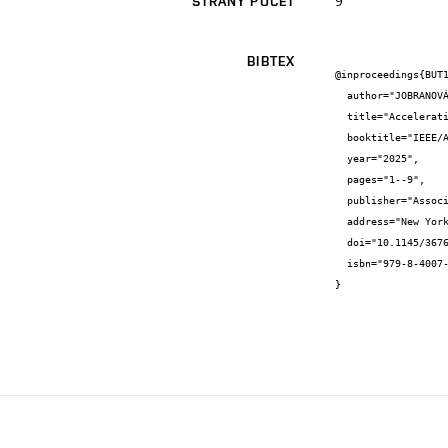
9
STRANY POČET
BIBTEX
@inproceedings{BUT1
  author="JOBRANOVÁ, S. and LENGÁL, O. and CHEN, Y. and CHEN, T. and JIANG, J.",

  title="Accelerating Quantum Circuit Simulation with Symbolic Execution and Loop Summarization",

  booktitle="IEEE/ACM International Conference on Computer-Aided Design (ICCAD '24), October 27--31, 2024, New York, NY, USA",

  year="2025",

  pages="1--9",

  publisher="Association for Computing Machinery",

  address="New York",

  doi="10.1145/3676536.3676711",

  isbn="979-8-4007-1077-3"

}