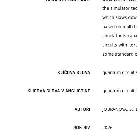
the simulator tec
which slows dow
based on multi-t
simulator is cap
circuits with it
some standard ci
quantum circuit 
KLÍČOVÁ SLOVA
quantum circuit 
KLÍČOVÁ SLOVA V ANGLIČTINĚ
JOBRANOVÁ, S.; L
AUTOŘI
2026
ROK RIV