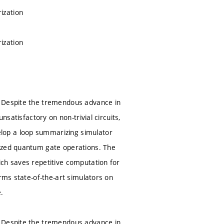
ization
ization
. Despite the tremendous advance in
nsatisfactory on non-trivial circuits,
lop a loop summarizing simulator
mized quantum gate operations. The
ich saves repetitive computation for
rms state-of-the-art simulators on
.
. Despite the tremendous advance in