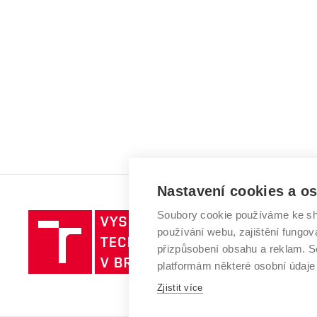
Nastavení cookies a o
Soubory cookie používáme ke sh
Vysoké
používání webu, zajištění fungová
učení
přizpůsobení obsahu a reklam.
technické
platformám některé osobní údaje
v
Brně
Zjistit více