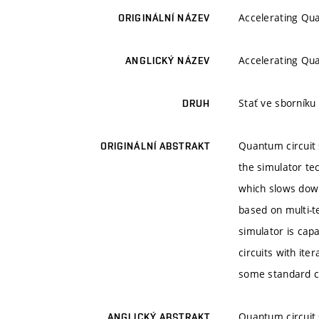
Accelerating Qua
ORIGINÁLNÍ NÁZEV
Accelerating Qua
ANGLICKÝ NÁZEV
Stať ve sborníku
DRUH
Quantum circuit 
ORIGINÁLNÍ ABSTRAKT
the simulator tec
which slows dow
based on multi-t
simulator is cap
circuits with it
some standard ci
Quantum circuit 
ANGLICKÝ ABSTRAKT