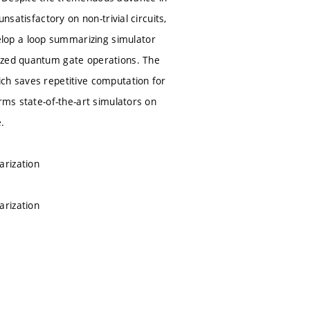
nsatisfactory on non-trivial circuits,
lop a loop summarizing simulator
mized quantum gate operations. The
ich saves repetitive computation for
rms state-of-the-art simulators on
.
arization
arization