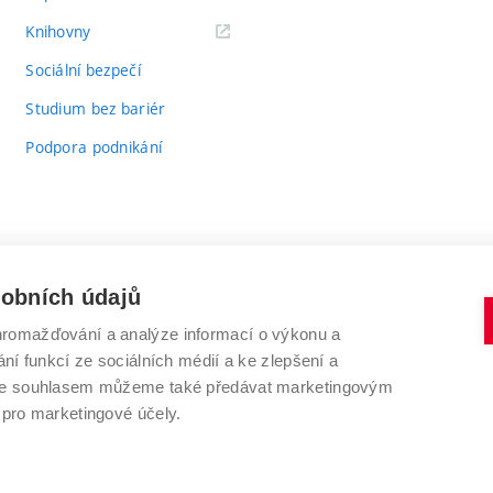
(externí
Knihovny
odkaz)
Sociální bezpečí
Studium bez bariér
Podpora podnikání
sobních údajů
romažďování a analýze informací o výkonu a
VYSOKÉ UČENÍ TECHNICKÉ V BRNĚ
ní funkcí ze sociálních médií a ke zlepšení a
Antonínská 548/1
www.vut.cz
 Se souhlasem můžeme také předávat marketingovým
602 00 Brno
vut@vutbr.cz
 pro marketingové účely.