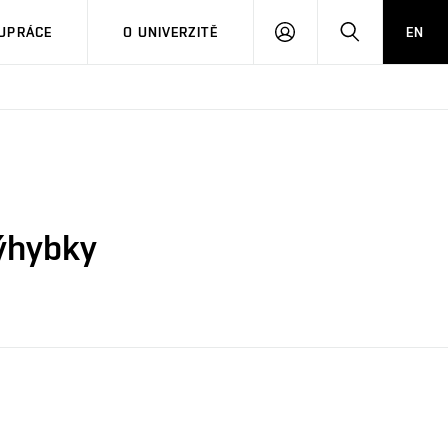
PŘIHLÁSIT
HLEDAT
UPRÁCE
O UNIVERZITĚ
EN
SE
výhybky