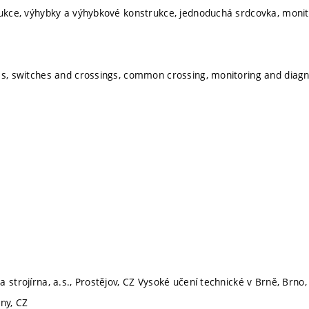
rukce, výhybky a výhybkové konstrukce, jednoduchá srdcovka, monito
es, switches and crossings, common crossing, monitoring and diagn
 strojírna, a.s., Prostějov, CZ Vysoké učení technické v Brně, Brno,
iny, CZ