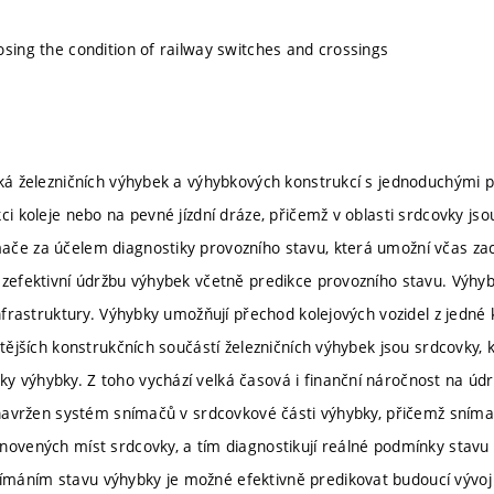
osing the condition of railway switches and crossings
ýká železničních výhybek a výhybkových konstrukcí s jednoduchými
ci koleje nebo na pevné jízdní dráze, přičemž v oblasti srdcovky jso
če za účelem diagnostiky provozního stavu, která umožní včas zac
 zefektivní údržbu výhybek včetně predikce provozního stavu. Výhy
infrastruktury. Výhybky umožňují přechod kolejových vozidel z jedné k
čtějších konstrukčních součástí železničních výhybek jsou srdcovky,
 výhybky. Z toho vychází velká časová i finanční náročnost na údr
e navržen systém snímačů v srdcovkové části výhybky, přičemž sníma
novených míst srdcovky, a tím diagnostikují reálné podmínky stav
áním stavu výhybky je možné efektivně predikovat budoucí vývoj o