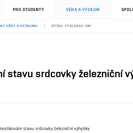
PRO STUDENTY
VĚDA A VÝZKUM
SPOL
KY VĚDY A VÝZKUMU
DETAIL VÝSLEDKU VAV
ní stavu srdcovky železniční 
gnostikování stavu srdcovky železniční výhybky