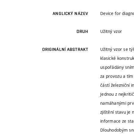
Device for diagn
ANGLICKÝ NÁZEV
Užitný vzor
DRUH
Užitný vzor se t
ORIGINÁLNÍ ABSTRAKT
klasické konstruk
uspořádány sníma
za provozu a tím
částí železniční 
Jednou z nejkriti
namáhanými prvky
zjištění stavu j
informace ze sta
Dlouhodobým sním