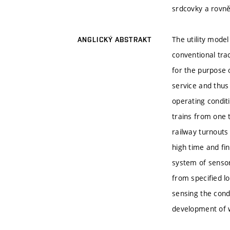
srdcovky a rovn
The utility mode
ANGLICKÝ ABSTRAKT
conventional trac
for the purpose 
service and thus
operating conditi
trains from one 
railway turnouts
high time and fi
system of sensor
from specified lo
sensing the condi
development of w