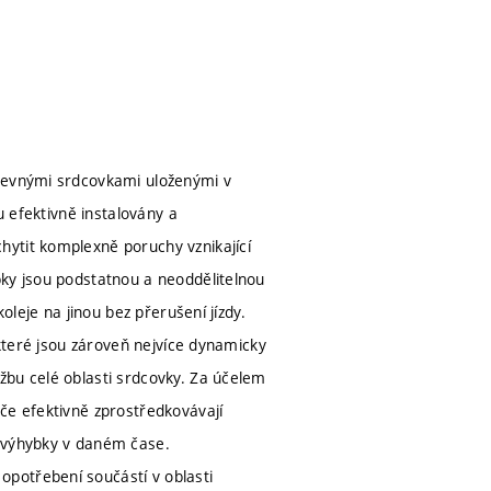
 pevnými srdcovkami uloženými v
u efektivně instalovány a
hytit komplexně poruchy vznikající
bky jsou podstatnou a neoddělitelnou
oleje na jinou bez přerušení jízdy.
 které jsou zároveň nejvíce dynamicky
žbu celé oblasti srdcovky. Za účelem
če efektivně zprostředkovávají
u výhybky v daném čase.
potřebení součástí v oblasti