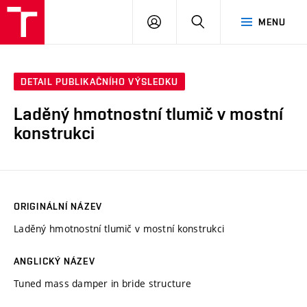
VUT
PŘIHLÁSIT
HLEDAT
MENU
SE
DETAIL PUBLIKAČNÍHO VÝSLEDKU
Laděný hmotnostní tlumič v mostní
konstrukci
ORIGINÁLNÍ NÁZEV
Laděný hmotnostní tlumič v mostní konstrukci
ANGLICKÝ NÁZEV
Tuned mass damper in bride structure