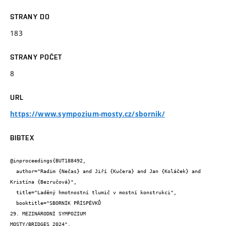
STRANY DO
183
STRANY POČET
8
URL
https://www.sympozium-mosty.cz/sbornik/
BIBTEX
@inproceedings{BUT188492,

  author="Radim {Nečas} and Jiří {Kučera} and Jan {Koláček} and 
Kristína {Bezručová}",

  title="Laděný hmotnostní tlumič v mostní konstrukci",

  booktitle="SBORNÍK PŘÍSPĚVKŮ

29. MEZINÁRODNÍ SYMPOZIUM

MOSTY/BRIDGES 2024",
