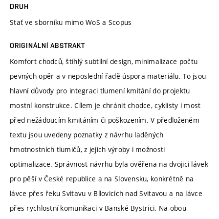
DRUH
Stať ve sborníku mimo WoS a Scopus
ORIGINÁLNÍ ABSTRAKT
Komfort chodců, štíhlý subtilní design, minimalizace počtu
pevných opěr a v neposlední řadě úspora materiálu. To jsou
hlavní důvody pro integraci tlumení kmitání do projektu
mostní konstrukce. Cílem je chránit chodce, cyklisty i most
před nežádoucím kmitáním či poškozením. V předloženém
textu jsou uvedeny poznatky z návrhu laděných
hmotnostních tlumičů, z jejich výroby i možnosti
optimalizace. Správnost návrhu byla ověřena na dvojici lávek
pro pěší v České republice a na Slovensku, konkrétně na
lávce přes řeku Svitavu v Bílovicích nad Svitavou a na lávce
přes rychlostní komunikaci v Banské Bystrici. Na obou