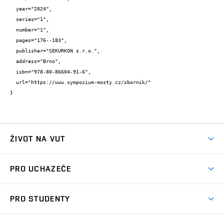
  year="2024",

  series="1",

  number="1",

  pages="176--183",

  publisher="SEKURKON s.r.o.",

  address="Brno",

  isbn="978-80-86604-91-6",

  url="https://www.sympozium-mosty.cz/sbornik/"

}
ŽIVOT NA VUT
Atmosféra VUT
PRO UCHAZEČE
Prostory školy
Proč na VUT
Koleje
PRO STUDENTY
Studijní programy
Stravování
Předměty
Studijní předpisy
Studium a stáže v zahraničí
Stipendia