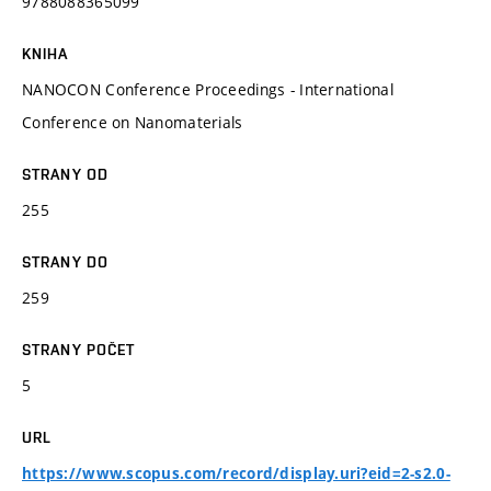
9788088365099
KNIHA
NANOCON Conference Proceedings - International
Conference on Nanomaterials
STRANY OD
255
STRANY DO
259
STRANY POČET
5
URL
https://www.scopus.com/record/display.uri?eid=2-s2.0-