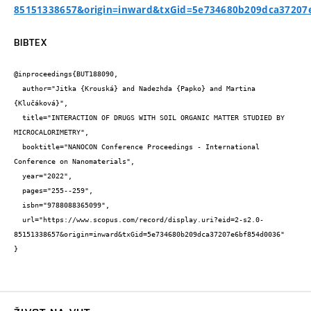
85151338657&origin=inward&txGid=5e734680b209dca37207
BIBTEX
@inproceedings{BUT188090,

  author="Jitka {Krouská} and Nadezhda {Papko} and Martina 
{Klučáková}",

  title="INTERACTION OF DRUGS WITH SOIL ORGANIC MATTER STUDIED BY 
MICROCALORIMETRY",

  booktitle="NANOCON Conference Proceedings - International 
Conference on Nanomaterials",

  year="2022",

  pages="255--259",

  isbn="9788088365099",

  url="https://www.scopus.com/record/display.uri?eid=2-s2.0-
85151338657&origin=inward&txGid=5e734680b209dca37207e6bf854d0036"

}