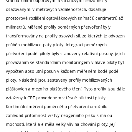
standardními odporovými a strunovými tenzometry
osazovanými v metrových vzdálenostech, dosahuje
prostorové rozlišení optovláknových snímačů centimetrů až
milimetrů. Měřené profily poměrných přetvoření byly
transformovány na profily osových sil, ze kterých je odvozen
průběh mobilizace paty piloty. Integrací poměrných
přetvoření podél piloty byly stanoveny relativní posuny, jejich
provázáním se standardním monitoringem v hlavě piloty byl
vypočten absolutní posun v každém měřeném bodě podél
piloty. Následně jsou sestaveny profily mobilizovaných
plášťových a mezního plášťového tření. Tyto profily jsou dále
vztaženy k CPT provedeném v těsné blízkosti piloty.
Kontinuální měření poměrného přetvoření umožnilo
zohlednit přítomnost vrstvy neogenního písku s malou
mocností, která ale měla velký vliv na chování piloty. Její