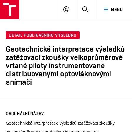
VUT
PŘIHLÁSIT
HLEDAT
MENU
SE
DETAIL PUBLIKAČNÍHO VÝSLEDKU
Geotechnická interpretace výsledků
zatěžovací zkoušky velkoprůměrové
vrtané piloty instrumentované
distribuovanými optovláknovými
snímači
ORIGINÁLNÍ NÁZEV
Geotechnická interpretace výsledků zatěžovací zkoušky
velkoprůměrové vrtané piloty instrumentované