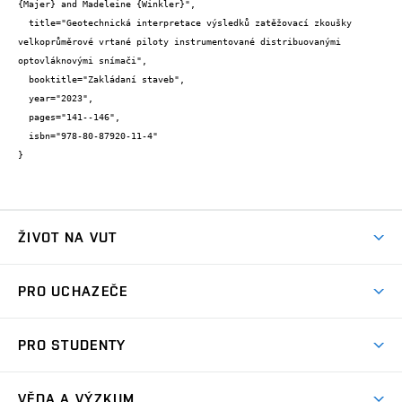
{Majer} and Madeleine {Winkler}",

  title="Geotechnická interpretace výsledků zatěžovací zkoušky 
velkoprůměrové vrtané piloty instrumentované distribuovanými 
optovláknovými snímači",

  booktitle="Zakládaní staveb",

  year="2023",

  pages="141--146",

  isbn="978-80-87920-11-4"

}
ŽIVOT NA VUT
Atmosféra VUT
PRO UCHAZEČE
Prostory školy
Proč na VUT
Koleje
PRO STUDENTY
Studijní programy
Stravování
Předměty
Studijní předpisy
Studium a stáže v zahraničí
Stipendia
Dny otevřených dveří
VĚDA A VÝZKUM
Sport na VUT