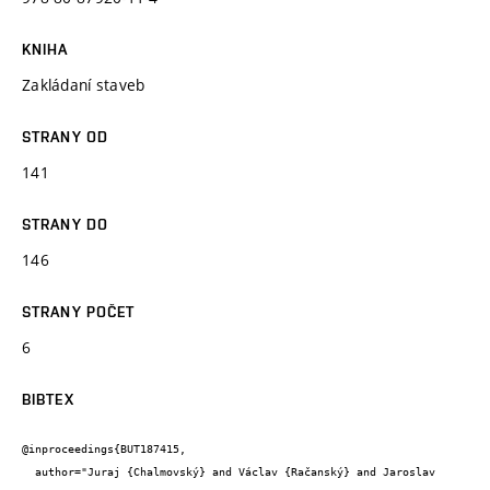
KNIHA
Zakládaní staveb
STRANY OD
141
STRANY DO
146
STRANY POČET
6
BIBTEX
@inproceedings{BUT187415,

  author="Juraj {Chalmovský} and Václav {Račanský} and Jaroslav 