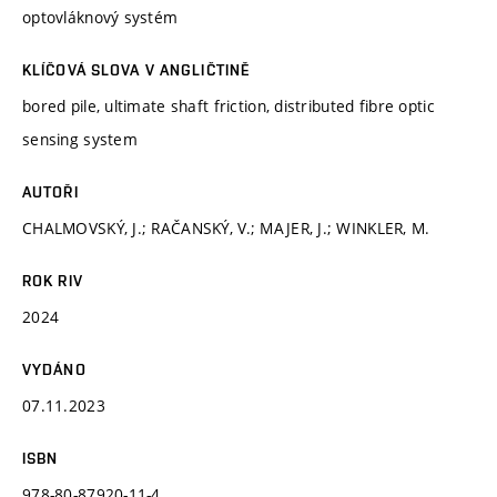
optovláknový systém
KLÍČOVÁ SLOVA V ANGLIČTINĚ
bored pile, ultimate shaft friction, distributed fibre optic
sensing system
AUTOŘI
CHALMOVSKÝ, J.; RAČANSKÝ, V.; MAJER, J.; WINKLER, M.
ROK RIV
2024
VYDÁNO
07.11.2023
ISBN
978-80-87920-11-4