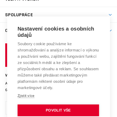
(externí
Studijní programy
Poplatky za studium
Uznání zahraničního vzdělání
Knihovny
Aktivity pro juniory
Studentský život
odkaz)
Věda a výzkum na VUT
Harmonogram akademického roku
Zpracování osobních údajů studentů
Sociální bezpečí
SPOLUPRÁCE
Celoživotní vzdělávání
Brno
Podpora excelence
Závěrečné práce
Studium bez bariér
Zpracování osobních údajů uchazečů o studium
Firemní spolupráce
Nastavení cookies a osobních
Mezinárodní vědecká rada
O UNIVERZITĚ
Doktorské studium
Podpora podnikání
E-přihláška
údajů
Zahraniční spolupráce
Systém zajišťování kvality výzkumu
Profil univerzity
Soubory cookie používáme ke
Spolupráce se školami
Vysoké
Výzkumné infrastruktury
shromažďování a analýze informací o výkonu
Udržitelná univerzita
učení
Služby univerzity
Transfer znalostí
a používání webu, zajištění fungování funkcí
technické
Podnikavá univerzita / ContriBUTe
Mezinárodní dohody
ze sociálních médií a ke zlepšení a
Open Science
v
Bezpečná univerzita
přizpůsobení obsahu a reklam. Se souhlasem
Univerzitní sítě
Brně
Projekty
můžeme také předávat marketingovým
VYSOKÉ UČENÍ TECHNICKÉ V BRNĚ
Vyznamenání
platformám některé osobní údaje pro
Projekty ze strukturálních fondů
Antonínská 548/1
www.vut.cz
marketingové účely.
Organizační struktura
602 00 Brno
vut@vutbr.cz
Specifický výzkum
Zjistit více
Úřední deska
Ochrana osobních údajů
POVOLIT VŠE