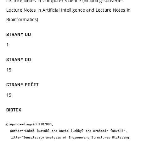
Lecture Notes in Computer Science (including subseries
Lecture Notes in Artificial Intelligence and Lecture Notes in
Bioinformatics)
STRANY OD
1
STRANY DO
15
STRANY POČET
15
BIBTEX
@inproceedings{BUT187080,

  author="Lukáš {Novák} and David {Lehký} and Drahomír {Novák}",

  title="Sensitivity analysis of Engineering Structures Utilizing 