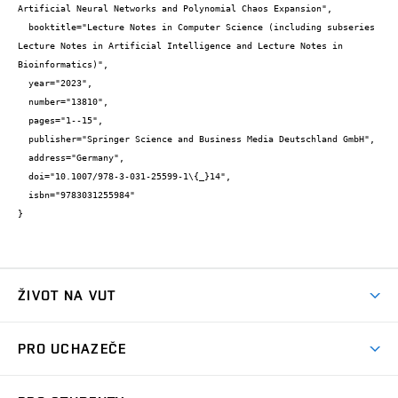
Artificial Neural Networks and Polynomial Chaos Expansion",

  booktitle="Lecture Notes in Computer Science (including subseries 
Lecture Notes in Artificial Intelligence and Lecture Notes in 
Bioinformatics)",

  year="2023",

  number="13810",

  pages="1--15",

  publisher="Springer Science and Business Media Deutschland GmbH",

  address="Germany",

  doi="10.1007/978-3-031-25599-1\{_}14",

  isbn="9783031255984"

}
ŽIVOT NA VUT
Atmosféra VUT
PRO UCHAZEČE
Prostory školy
Proč na VUT
Koleje