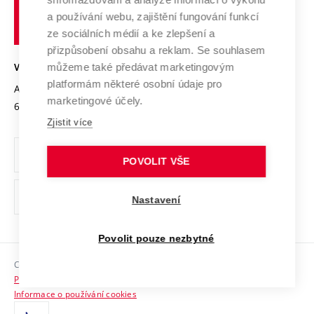
Udržitelná univerzita
učení
Služby univerzity
Transfer znalostí
a používání webu, zajištění fungování funkcí
technické
Podnikavá univerzita / ContriBUTe
Mezinárodní dohody
ze sociálních médií a ke zlepšení a
Open Science
v
Bezpečná univerzita
přizpůsobení obsahu a reklam. Se souhlasem
Univerzitní sítě
Brně
Projekty
můžeme také předávat marketingovým
VYSOKÉ UČENÍ TECHNICKÉ V BRNĚ
Vyznamenání
platformám některé osobní údaje pro
Projekty ze strukturálních fondů
Antonínská 548/1
www.vut.cz
marketingové účely.
Organizační struktura
602 00 Brno
vut@vutbr.cz
Specifický výzkum
Zjistit více
Úřední deska
Ochrana osobních údajů
POVOLIT VŠE
(externí
Pracovní příležitosti
Nastavení
odkaz)
Podpora a rozvoj zaměstnanců a studujících
Povolit pouze nezbytné
Rovné příležitosti
Copyright © 2026 VUT
Sociální bezpečí
Prohlášení o přístupnosti
HR Award
Informace o používání cookies