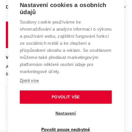
Zpracování osobních údajů uchazečů o studium
Firemní spolupráce
Mezinárodní vědecká rada
Nastavení cookies a osobních
O UNIVERZITĚ
Doktorské studium
Podpora podnikání
E-přihláška
údajů
Zahraniční spolupráce
Systém zajišťování kvality výzkumu
Profil univerzity
Spolupráce se školami
Soubory cookie používáme ke
Vysoké
Výzkumné infrastruktury
shromažďování a analýze informací o výkonu
Udržitelná univerzita
učení
Služby univerzity
Transfer znalostí
a používání webu, zajištění fungování funkcí
technické
Podnikavá univerzita / ContriBUTe
Mezinárodní dohody
ze sociálních médií a ke zlepšení a
Open Science
v
Bezpečná univerzita
přizpůsobení obsahu a reklam. Se souhlasem
Univerzitní sítě
Brně
Projekty
můžeme také předávat marketingovým
VYSOKÉ UČENÍ TECHNICKÉ V BRNĚ
Vyznamenání
platformám některé osobní údaje pro
Projekty ze strukturálních fondů
Antonínská 548/1
www.vut.cz
marketingové účely.
Organizační struktura
602 00 Brno
vut@vutbr.cz
Specifický výzkum
Zjistit více
Úřední deska
Ochrana osobních údajů
POVOLIT VŠE
(externí
Pracovní příležitosti
Nastavení
odkaz)
Podpora a rozvoj zaměstnanců a studujících
Povolit pouze nezbytné
Rovné příležitosti