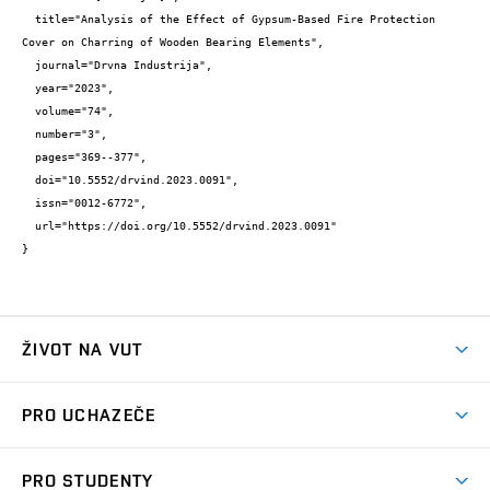
  title="Analysis of the Effect of Gypsum-Based Fire Protection 
Cover on Charring of Wooden Bearing Elements",

  journal="Drvna Industrija",

  year="2023",

  volume="74",

  number="3",

  pages="369--377",

  doi="10.5552/drvind.2023.0091",

  issn="0012-6772",

  url="https://doi.org/10.5552/drvind.2023.0091"

}
ŽIVOT NA VUT
Atmosféra VUT
PRO UCHAZEČE
Prostory školy
Proč na VUT
Koleje
PRO STUDENTY