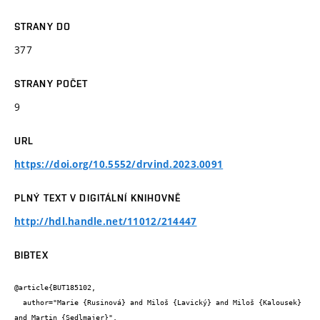
STRANY DO
377
STRANY POČET
9
URL
https://doi.org/10.5552/drvind.2023.0091
PLNÝ TEXT V DIGITÁLNÍ KNIHOVNĚ
http://hdl.handle.net/11012/214447
BIBTEX
@article{BUT185102,

  author="Marie {Rusinová} and Miloš {Lavický} and Miloš {Kalousek} 
and Martin {Sedlmajer}",
