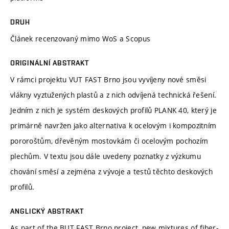
DRUH
Článek recenzovaný mimo WoS a Scopus
ORIGINÁLNÍ ABSTRAKT
V rámci projektu VUT FAST Brno jsou vyvíjeny nové směsi
vlákny vyztužených plastů a z nich odvíjená technická řešení.
Jedním z nich je systém deskových profilů PLANK 40, který je
primárně navržen jako alternativa k ocelovým i kompozitním
pororoštům, dřevěným mostovkám či ocelovým pochozím
plechům. V textu jsou dále uvedeny poznatky z výzkumu
chování směsí a zejména z vývoje a testů těchto deskových
profilů.
ANGLICKÝ ABSTRAKT
As part of the BUT FAST Brno project, new mixtures of fiber-