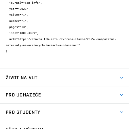
  journal="TZB-info",

  year="2023",

  volume="1",

  number="1",

  pages="13",

  issn="1801-4399",

  url="https://stavba.tzb-info.cz/hruba-stavba/25557-kompozitni-
materialy-na-ocelovych-lavkach-a-plosinach"

}
ŽIVOT NA VUT
Atmosféra VUT
PRO UCHAZEČE
Prostory školy
Proč na VUT
Koleje
PRO STUDENTY
Studijní programy
Stravování
Předměty
Studijní předpisy
Studium a stáže v zahraničí
Stipendia
Dny otevřených dveří