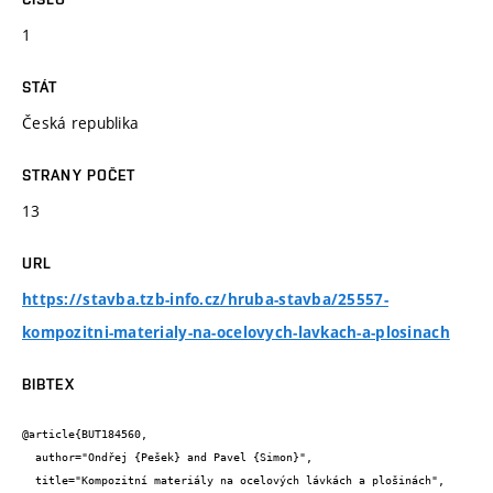
1
STÁT
Česká republika
STRANY POČET
13
URL
https://stavba.tzb-info.cz/hruba-stavba/25557-
kompozitni-materialy-na-ocelovych-lavkach-a-plosinach
BIBTEX
@article{BUT184560,

  author="Ondřej {Pešek} and Pavel {Simon}",

  title="Kompozitní materiály na ocelových lávkách a plošinách",
