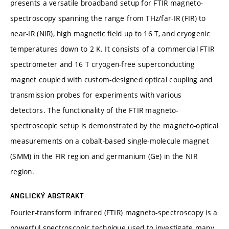
presents a versatile broadband setup for FTIR magneto-
spectroscopy spanning the range from THz/far-IR (FIR) to
near-IR (NIR), high magnetic field up to 16 T, and cryogenic
temperatures down to 2 K. It consists of a commercial FTIR
spectrometer and 16 T cryogen-free superconducting
magnet coupled with custom-designed optical coupling and
transmission probes for experiments with various
detectors. The functionality of the FTIR magneto-
spectroscopic setup is demonstrated by the magneto-optical
measurements on a cobalt-based single-molecule magnet
(SMM) in the FIR region and germanium (Ge) in the NIR
region.
ANGLICKÝ ABSTRAKT
Fourier-transform infrared (FTIR) magneto-spectroscopy is a
powerful spectroscopic technique used to investigate many