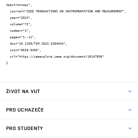
Spectroscopy",

  journal="IEEE TRANSACTIONS ON INSTRUMENTATION AND MEASUREMENT",

  year="2023",

  volume="72",

  number="1",

  pages="1--11",

  doi="10.1109/TIM.2023.3284943",

  issn="0018-9456",

  url="https://ieeexplore.ieee.org/document/10147856"

}
ŽIVOT NA VUT
Atmosféra VUT
PRO UCHAZEČE
Prostory školy
Proč na VUT
Koleje
PRO STUDENTY
Studijní programy
Stravování