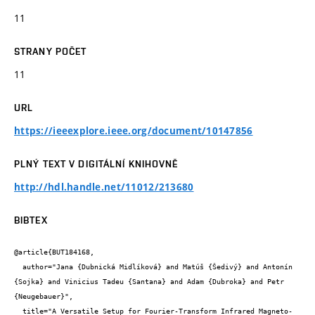
11
STRANY POČET
11
URL
https://ieeexplore.ieee.org/document/10147856
PLNÝ TEXT V DIGITÁLNÍ KNIHOVNĚ
http://hdl.handle.net/11012/213680
BIBTEX
@article{BUT184168,

  author="Jana {Dubnická Midlíková} and Matúš {Šedivý} and Antonín 
{Sojka} and Vinicius Tadeu {Santana} and Adam {Dubroka} and Petr 
{Neugebauer}",

  title="A Versatile Setup for Fourier-Transform Infrared Magneto-