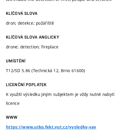
KLÍČOVÁ SLOVA
dron; detekce; požářiště
KLÍČOVÁ SLOVA ANGLICKY
drone; detection; fireplace
UMÍSTĚNÍ
T12/SD 5.86 (Technická 12, Brno 61600)
LICENČNÍ POPLATEK
K využití výsledku jiným subjektem je vždy nutné nabytí
licence
WWW
https://www.utko.fekt.vut.cz/vysledky-vav