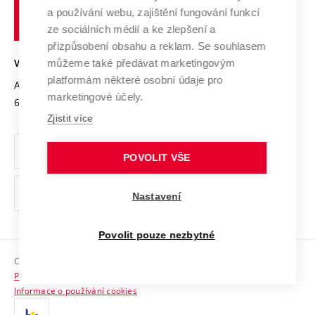
učení
Služby univerzity
Transfer znalostí
a používání webu, zajištění fungování funkcí
technické
Podnikavá univerzita / ContriBUTe
Mezinárodní dohody
ze sociálních médií a ke zlepšení a
Open Science
v
Bezpečná univerzita
přizpůsobení obsahu a reklam. Se souhlasem
Univerzitní sítě
Brně
Projekty
můžeme také předávat marketingovým
VYSOKÉ UČENÍ TECHNICKÉ V BRNĚ
Vyznamenání
platformám některé osobní údaje pro
Projekty ze strukturálních fondů
Antonínská 548/1
www.vut.cz
marketingové účely.
Organizační struktura
602 00 Brno
vut@vutbr.cz
Specifický výzkum
Zjistit více
Úřední deska
Ochrana osobních údajů
POVOLIT VŠE
(externí
Pracovní příležitosti
Nastavení
odkaz)
Podpora a rozvoj zaměstnanců a studujících
Povolit pouze nezbytné
Rovné příležitosti
Copyright © 2026 VUT
Sociální bezpečí
Prohlášení o přístupnosti
HR Award
Informace o používání cookies