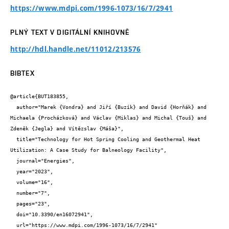
https://www.mdpi.com/1996-1073/16/7/2941
PLNÝ TEXT V DIGITÁLNÍ KNIHOVNĚ
http://hdl.handle.net/11012/213576
BIBTEX
@article{BUT183855,

  author="Marek {Vondra} and Jiří {Buzík} and David {Horňák} and 
Michaela {Procházková} and Václav {Miklas} and Michal {Touš} and 
Zdeněk {Jegla} and Vítězslav {Máša}",

  title="Technology for Hot Spring Cooling and Geothermal Heat 
Utilization: A Case Study for Balneology Facility",

  journal="Energies",

  year="2023",

  volume="16",

  number="7",

  pages="23",

  doi="10.3390/en16072941",

  url="https://www.mdpi.com/1996-1073/16/7/2941"
