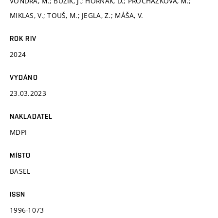
VONDRA, M.; BUZÍK, J.; HORŇÁK, D.; PROCHÁZKOVÁ, M.;
MIKLAS, V.; TOUŠ, M.; JEGLA, Z.; MÁŠA, V.
ROK RIV
2024
VYDÁNO
23.03.2023
NAKLADATEL
MDPI
MÍSTO
BASEL
ISSN
1996-1073