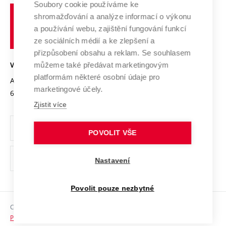
Soubory cookie používáme ke
Spolupráce se školami
Vysoké
Výzkumné infrastruktury
shromažďování a analýze informací o výkonu
Udržitelná univerzita
učení
Služby univerzity
Transfer znalostí
a používání webu, zajištění fungování funkcí
technické
Podnikavá univerzita / ContriBUTe
Mezinárodní dohody
ze sociálních médií a ke zlepšení a
Open Science
v
Bezpečná univerzita
přizpůsobení obsahu a reklam. Se souhlasem
Univerzitní sítě
Brně
Projekty
můžeme také předávat marketingovým
VYSOKÉ UČENÍ TECHNICKÉ V BRNĚ
Vyznamenání
platformám některé osobní údaje pro
Projekty ze strukturálních fondů
Antonínská 548/1
www.vut.cz
marketingové účely.
Organizační struktura
602 00 Brno
vut@vutbr.cz
Specifický výzkum
Zjistit více
Úřední deska
Ochrana osobních údajů
POVOLIT VŠE
(externí
Pracovní příležitosti
Nastavení
odkaz)
Podpora a rozvoj zaměstnanců a studujících
Povolit pouze nezbytné
Rovné příležitosti
Copyright © 2026 VUT
Sociální bezpečí
Prohlášení o přístupnosti
HR Award