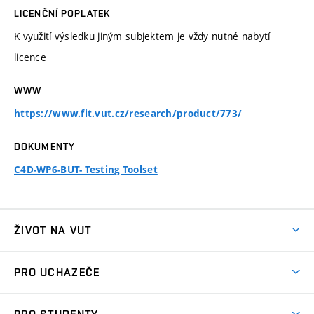
LICENČNÍ POPLATEK
K využití výsledku jiným subjektem je vždy nutné nabytí
licence
WWW
https://www.fit.vut.cz/research/product/773/
DOKUMENTY
C4D-WP6-BUT- Testing Toolset
ŽIVOT NA VUT
Atmosféra VUT
PRO UCHAZEČE
Prostory školy
Proč na VUT
Koleje