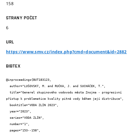
158
STRANY POČET
6
URL
https://www.smv.cz/index.php?cmd=document&id=2882
BIBTEX
@inproceedings{BUT183123,

  author="LUŠOVSKÝ, M. and RUČKA, J. and SUCHÁČEK, T.",

  title="Generel skupinového vodovodu města Znojma - progresivní 
přístup k problematice kvality pitné vody během její distribuce",

  booktitle="VODA ZLÍN 2023",

  year="2023",

  series="VODA ZLÍN",

  number="1",

  pages="153--158",
