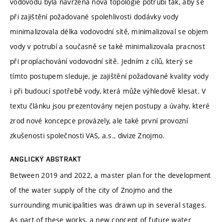
vodovodu byla navržena nová topologie potrubí tak, aby se
při zajištění požadované spolehlivosti dodávky vody
minimalizovala délka vodovodní sítě, minimalizoval se objem
vody v potrubí a současně se také minimalizovala pracnost
při proplachování vodovodní sítě. Jedním z cílů, který se
tímto postupem sleduje, je zajištění požadované kvality vody
i při budoucí spotřebě vody, která může výhledově klesat. V
textu článku jsou prezentovány nejen postupy a úvahy, které
zrod nové koncepce provázely, ale také první provozní
zkušenosti společnosti VAS, a.s., divize Znojmo.
ANGLICKÝ ABSTRAKT
Between 2019 and 2022, a master plan for the development
of the water supply of the city of Znojmo and the
surrounding municipalities was drawn up in several stages.
As part of these works, a new concept of future water