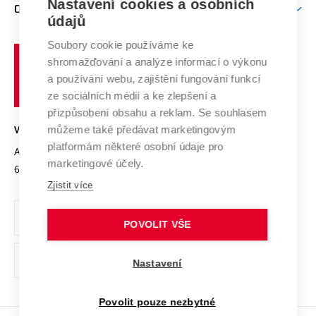
Nastavení cookies a osobních
Mezinárodní vědecká rada
O UNIVERZITĚ
Doktorské studium
Podpora podnikání
E-přihláška
údajů
Zahraniční spolupráce
Systém zajišťování kvality výzkumu
Profil univerzity
Soubory cookie používáme ke
Spolupráce se školami
Vysoké
Výzkumné infrastruktury
shromažďování a analýze informací o výkonu
Udržitelná univerzita
učení
Služby univerzity
Transfer znalostí
a používání webu, zajištění fungování funkcí
technické
Podnikavá univerzita / ContriBUTe
Mezinárodní dohody
ze sociálních médií a ke zlepšení a
Open Science
v
Bezpečná univerzita
přizpůsobení obsahu a reklam. Se souhlasem
Univerzitní sítě
Brně
Projekty
můžeme také předávat marketingovým
VYSOKÉ UČENÍ TECHNICKÉ V BRNĚ
Vyznamenání
platformám některé osobní údaje pro
Projekty ze strukturálních fondů
Antonínská 548/1
www.vut.cz
marketingové účely.
Organizační struktura
602 00 Brno
vut@vutbr.cz
Specifický výzkum
Zjistit více
Úřední deska
Ochrana osobních údajů
POVOLIT VŠE
(externí
Pracovní příležitosti
Nastavení
odkaz)
Podpora a rozvoj zaměstnanců a studujících
Povolit pouze nezbytné
Rovné příležitosti