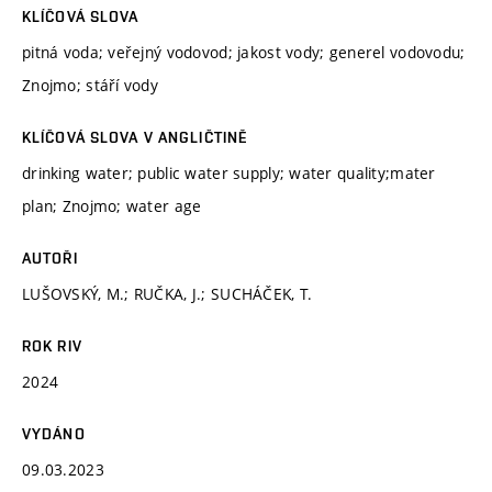
KLÍČOVÁ SLOVA
pitná voda; veřejný vodovod; jakost vody; generel vodovodu;
Znojmo; stáří vody
KLÍČOVÁ SLOVA V ANGLIČTINĚ
drinking water; public water supply; water quality;mater
plan; Znojmo; water age
AUTOŘI
LUŠOVSKÝ, M.; RUČKA, J.; SUCHÁČEK, T.
ROK RIV
2024
VYDÁNO
09.03.2023