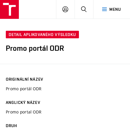
VUT
PŘIHLÁSIT
HLEDAT
MENU
SE
DETAIL APLIKOVANÉHO VÝSLEDKU
Promo portál ODR
ORIGINÁLNÍ NÁZEV
Promo portál ODR
ANGLICKÝ NÁZEV
Promo portal ODR
DRUH