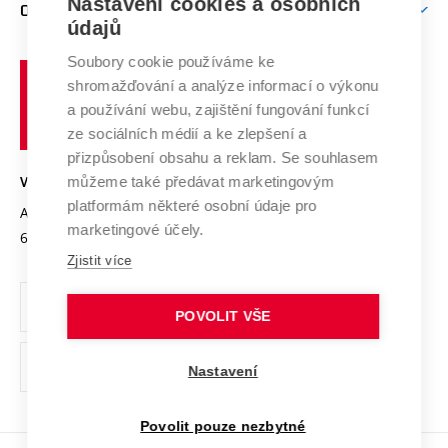
Mezinárodní vědecká rada
Nastavení cookies a osobních
O UNIVERZITĚ
Doktorské studium
Podpora podnikání
E-přihláška
údajů
Zahraniční spolupráce
Systém zajišťování kvality výzkumu
Profil univerzity
Spolupráce se školami
Soubory cookie používáme ke
Vysoké
Výzkumné infrastruktury
shromažďování a analýze informací o výkonu
Udržitelná univerzita
učení
Služby univerzity
Transfer znalostí
a používání webu, zajištění fungování funkcí
technické
Podnikavá univerzita / ContriBUTe
Mezinárodní dohody
ze sociálních médií a ke zlepšení a
Open Science
v
Bezpečná univerzita
přizpůsobení obsahu a reklam. Se souhlasem
Univerzitní sítě
Brně
Projekty
můžeme také předávat marketingovým
VYSOKÉ UČENÍ TECHNICKÉ V BRNĚ
Vyznamenání
platformám některé osobní údaje pro
Projekty ze strukturálních fondů
Antonínská 548/1
www.vut.cz
marketingové účely.
Organizační struktura
602 00 Brno
vut@vutbr.cz
Specifický výzkum
Zjistit více
Úřední deska
Ochrana osobních údajů
POVOLIT VŠE
(externí
Pracovní příležitosti
Nastavení
odkaz)
Podpora a rozvoj zaměstnanců a studujících
Povolit pouze nezbytné
Rovné příležitosti