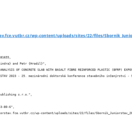
tav.fce.vutbr.cz/wp-content/uploads/sites/22/files/Sbornik_Juni
81655,
