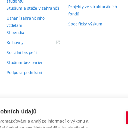
studentů
Projekty ze strukturálních
Studium a stáže v zahraničí
fondů
Uznání zahraničního
Specifický výzkum
vzdělání
Stipendia
(externí
Knihovny
odkaz)
Sociální bezpečí
Studium bez bariér
Podpora podnikání
sobních údajů
romažďování a analýze informací o výkonu a
VYSOKÉ UČENÍ TECHNICKÉ V BRNĚ
ní funkcí ze sociálních médií a ke zlepšení a