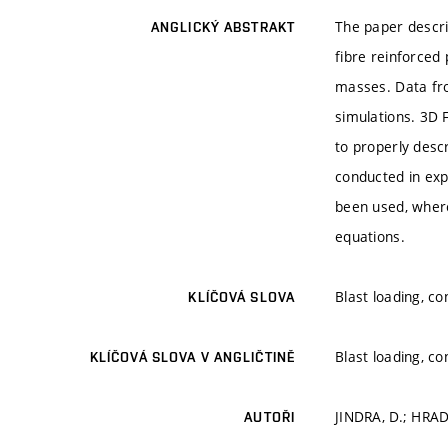
The paper descri
ANGLICKÝ ABSTRAKT
fibre reinforced
masses. Data fro
simulations. 3D 
to properly desc
conducted in expl
been used, where
equations.
Blast loading, co
KLÍČOVÁ SLOVA
Blast loading, co
KLÍČOVÁ SLOVA V ANGLIČTINĚ
JINDRA, D.; HRADI
AUTOŘI