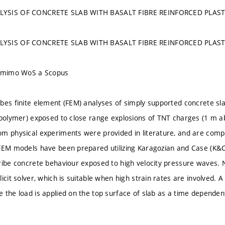
YSIS OF CONCRETE SLAB WITH BASALT FIBRE REINFORCED PLAST
YSIS OF CONCRETE SLAB WITH BASALT FIBRE REINFORCED PLAST
u mimo WoS a Scopus
bes finite element (FEM) analyses of simply supported concrete sla
 polymer) exposed to close range explosions of TNT charges (1 m a
m physical experiments were provided in literature, and are compa
FEM models have been prepared utilizing Karagozian and Case (K&C
ribe concrete behaviour exposed to high velocity pressure waves.
icit solver, which is suitable when high strain rates are involved. 
 the load is applied on the top surface of slab as a time depende