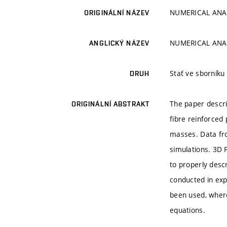
NUMERICAL ANAL
ORIGINÁLNÍ NÁZEV
NUMERICAL ANAL
ANGLICKÝ NÁZEV
Stať ve sborník
DRUH
The paper descri
ORIGINÁLNÍ ABSTRAKT
fibre reinforced
masses. Data fro
simulations. 3D 
to properly desc
conducted in expl
been used, where
equations.