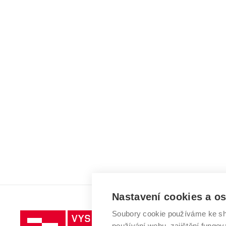
Nastavení cookies a o
Soubory cookie používáme ke sh
Vysoké
používání webu, zajištění fungová