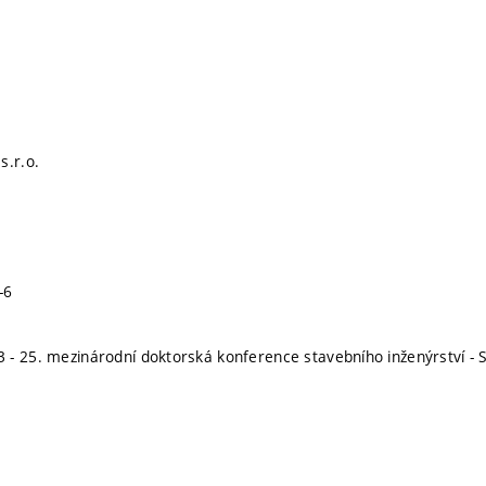
s.r.o.
-6
 - 25. mezinárodní doktorská konference stavebního inženýrství 