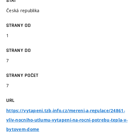
STÁT
Česká republika
STRANY OD
1
STRANY DO
7
STRANY POČET
7
URL
https://vytapeni.tzb-info.cz/mereni-a-regulace/24861-
vliv-nocniho-utlumu-vytapeni-na-rocni-potrebu-tepla-v-
bytovem-dome