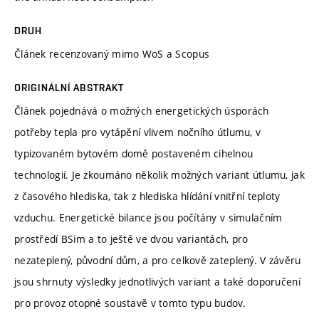
DRUH
Článek recenzovaný mimo WoS a Scopus
ORIGINÁLNÍ ABSTRAKT
Článek pojednává o možných energetických úsporách
potřeby tepla pro vytápění vlivem nočního útlumu, v
typizovaném bytovém domě postaveném cihelnou
technologií. Je zkoumáno několik možných variant útlumu, jak
z časového hlediska, tak z hlediska hlídání vnitřní teploty
vzduchu. Energetické bilance jsou počítány v simulačním
prostředí BSim a to ještě ve dvou variantách, pro
nezateplený, původní dům, a pro celkově zateplený. V závěru
jsou shrnuty výsledky jednotlivých variant a také doporučení
pro provoz otopné soustavě v tomto typu budov.