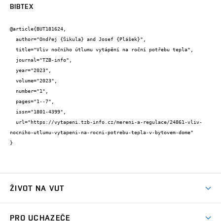
BIBTEX
@article{BUT181624,

  author="Ondřej {Šikula} and Josef {Plášek}",

  title="Vliv nočního útlumu vytápění na roční potřebu tepla",

  journal="TZB-info",

  year="2023",

  volume="2023",

  number="1",

  pages="1--7",

  issn="1801-4399",

  url="https://vytapeni.tzb-info.cz/mereni-a-regulace/24861-vliv-
nocniho-utlumu-vytapeni-na-rocni-potrebu-tepla-v-bytovem-dome"

}
ŽIVOT NA VUT
Atmosféra VUT
PRO UCHAZEČE