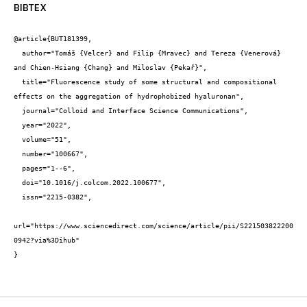
BIBTEX
@article{BUT181399,

  author="Tomáš {Velcer} and Filip {Mravec} and Tereza {Venerová} 
and Chien-Hsiang {Chang} and Miloslav {Pekař}",

  title="Fluorescence study of some structural and compositional 
effects on the aggregation of hydrophobized hyaluronan",

  journal="Colloid and Interface Science Communications",

  year="2022",

  volume="51",

  number="100667",

  pages="1--6",

  doi="10.1016/j.colcom.2022.100677",

  issn="2215-0382",

url="https://www.sciencedirect.com/science/article/pii/S221503822200
0942?via%3Dihub"

}