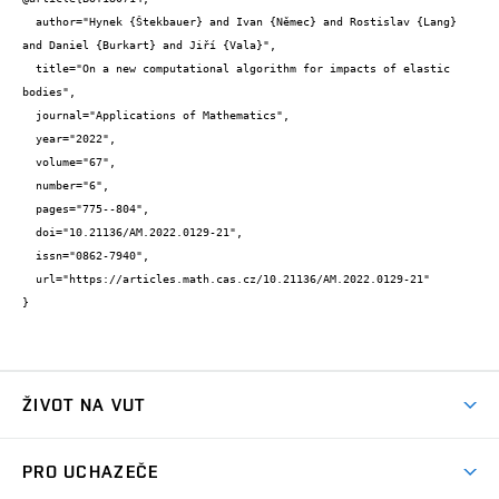
  author="Hynek {Štekbauer} and Ivan {Němec} and Rostislav {Lang} 
and Daniel {Burkart} and Jiří {Vala}",

  title="On a new computational algorithm for impacts of elastic 
bodies",

  journal="Applications of Mathematics",

  year="2022",

  volume="67",

  number="6",

  pages="775--804",

  doi="10.21136/AM.2022.0129-21",

  issn="0862-7940",

  url="https://articles.math.cas.cz/10.21136/AM.2022.0129-21"

}
ŽIVOT NA VUT
Atmosféra VUT
PRO UCHAZEČE
Prostory školy